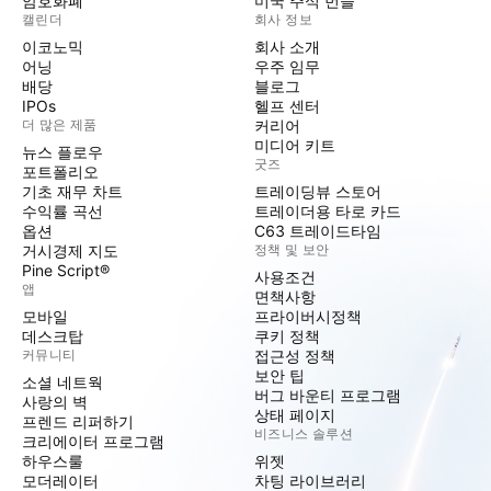
암호화폐
미국 주식 번들
캘린더
회사 정보
이코노믹
회사 소개
어닝
우주 임무
배당
블로그
IPOs
헬프 센터
더 많은 제품
커리어
미디어 키트
뉴스 플로우
굿즈
포트폴리오
기초 재무 차트
트레이딩뷰 스토어
수익률 곡선
트레이더용 타로 카드
옵션
C63 트레이드타임
거시경제 지도
정책 및 보안
Pine Script®
사용조건
앱
면책사항
모바일
프라이버시정책
데스크탑
쿠키 정책
커뮤니티
접근성 정책
보안 팁
소셜 네트웍
버그 바운티 프로그램
사랑의 벽
상태 페이지
프렌드 리퍼하기
비즈니스 솔루션
크리에이터 프로그램
하우스룰
위젯
모더레이터
차팅 라이브러리