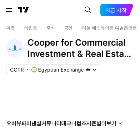
지금 시작
마켓
/
이집트
/
주식
/
금융
/
리얼 에스테이트 디벨롭먼트
Cooper for Commercial
Investment & Real Estate
Development
COPR
Egyptian Exchange
오버뷰
파이낸셜
커뮤니티
테크니컬즈
시즌별
더보기