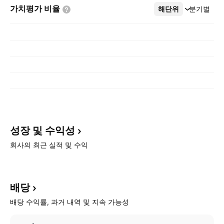
가치평가
비율
해단위
더보기
분기별
성장 및
수익성
회사의 최근 실적 및 수익
배당
배당 수익률, 과거 내역 및 지속 가능성