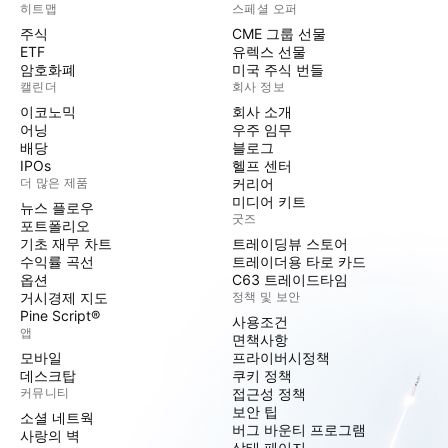
히트맵
스페셜 오퍼
주식
CME 그룹 선물
ETF
유렉스 선물
암호화폐
미국 주식 번들
캘린더
회사 정보
이코노믹
회사 소개
어닝
우주 임무
배당
블로그
IPOs
헬프 센터
더 많은 제품
커리어
미디어 키트
뉴스 플로우
굿즈
포트폴리오
기초 재무 차트
트레이딩뷰 스토어
수익률 곡선
트레이더용 타로 카드
옵션
C63 트레이드타임
거시경제 지도
정책 및 보안
Pine Script®
사용조건
앱
면책사항
모바일
프라이버시정책
데스크탑
쿠키 정책
커뮤니티
접근성 정책
보안 팁
소셜 네트웍
버그 바운티 프로그램
사랑의 벽
상태 페이지