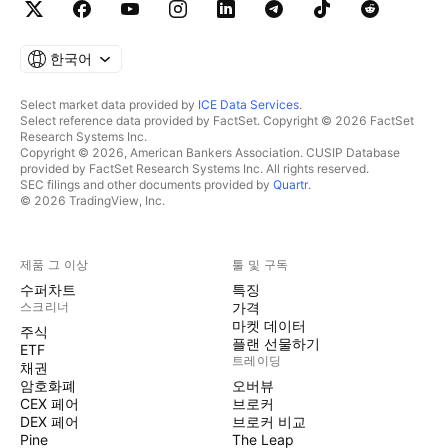
한국어
Select market data provided by
ICE Data Services
.
Select reference data provided by FactSet. Copyright © 2026 FactSet
Research Systems Inc.
Copyright © 2026, American Bankers Association. CUSIP Database
provided by FactSet Research Systems Inc. All rights reserved.
SEC filings and other documents provided by
Quartr
.
© 2026 TradingView, Inc.
제품 그 이상
툴 및 구독
수퍼차트
특징
스크리너
가격
마켓 데이터
주식
플랜 선물하기
ETF
트레이딩
채권
암호화폐
오버뷰
CEX 페어
브로커
DEX 페어
브로커 비교
Pine
The Leap