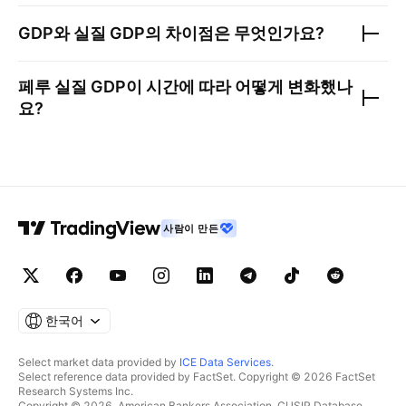
GDP와 실질 GDP의 차이점은 무엇인가요?
페루 실질 GDP
이 시간에 따라 어떻게 변화했나
요?
사람이 만든
한국어
Select market data provided by
ICE Data Services
.
Select reference data provided by FactSet. Copyright © 2026 FactSet
Research Systems Inc.
Copyright © 2026, American Bankers Association. CUSIP Database