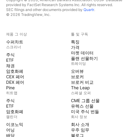
provided by FactSet Research Systems Inc. All rights reserved.
SEC filings and other documents provided by
Quartr
.
© 2026 TradingView, Inc.
제품 그 이상
툴 및 구독
수퍼차트
특징
스크리너
가격
마켓 데이터
주식
플랜 선물하기
ETF
트레이딩
채권
암호화폐
오버뷰
CEX 페어
브로커
DEX 페어
브로커 비교
Pine
The Leap
히트맵
스페셜 오퍼
주식
CME 그룹 선물
ETF
유렉스 선물
암호화폐
미국 주식 번들
캘린더
회사 정보
이코노믹
회사 소개
어닝
우주 임무
배당
블로그