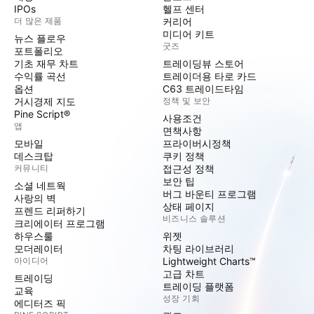
IPOs
헬프 센터
더 많은 제품
커리어
미디어 키트
뉴스 플로우
굿즈
포트폴리오
기초 재무 차트
트레이딩뷰 스토어
수익률 곡선
트레이더용 타로 카드
옵션
C63 트레이드타임
거시경제 지도
정책 및 보안
Pine Script®
사용조건
앱
면책사항
모바일
프라이버시정책
데스크탑
쿠키 정책
커뮤니티
접근성 정책
보안 팁
소셜 네트웍
버그 바운티 프로그램
사랑의 벽
상태 페이지
프렌드 리퍼하기
비즈니스 솔루션
크리에이터 프로그램
하우스룰
위젯
모더레이터
차팅 라이브러리
아이디어
Lightweight Charts™
고급 차트
트레이딩
트레이딩 플랫폼
교육
성장 기회
에디터즈 픽