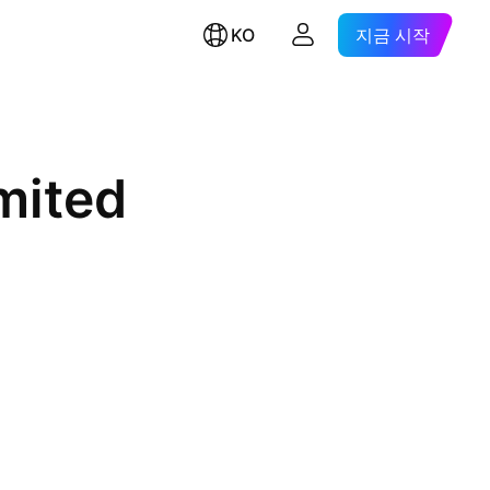
KO
지금 시작
mited