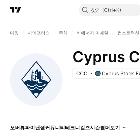
찾기
마켓
/
사이프러스
/
주식
/
비에너지 미네럴
/
컨스트럭션
Cyprus C
CCC
Cyprus Stock E
오버뷰
파이낸셜
커뮤니티
테크니컬즈
시즌별
더보기