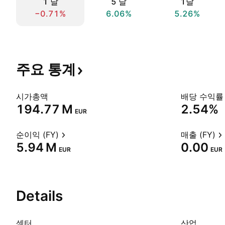
1 날
5 날
1달
−0.71%
6.06%
5.26%
주요
통계
시가총액
배당 수익률 
‪194.77 M‬
2.54%
EUR
순이익 (FY)
매출 (FY)
‪5.94 M‬
0.00
EUR
EUR
Details
섹터
산업