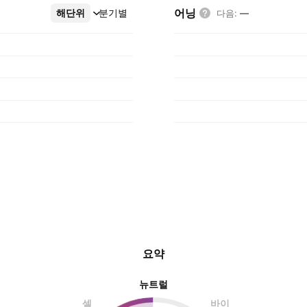
어닝
해단위
더보기
분기별
다음
:
—
요약
뉴트럴
셀
바이