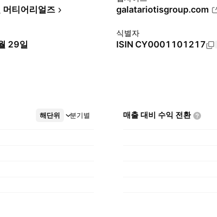
 머티어리얼즈
galatariotisgroup.com
식별자
월 29일
ISIN
CY0001101217
매출 대비 수익
전환
해단위
더보기
분기별