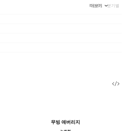
해단위
더보기
분기별
무빙 애버리지