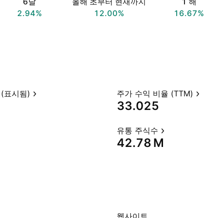
6달
올해 초부터 현재까지
1 해
2.94%
12.00%
16.67%
(표시됨)
주가 수익 비율 (TTM)
33.025
유통 주식수
‪42.78 M‬
웹사이트