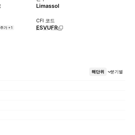
Limassol
CFI 코드
ESVUFR
추가 +1
해단위
더보기
분기별