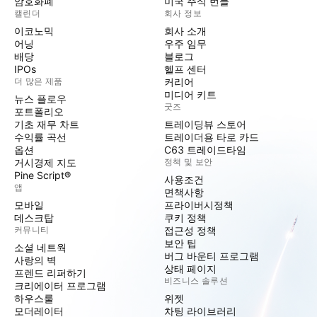
암호화폐
미국 주식 번들
캘린더
회사 정보
이코노믹
회사 소개
어닝
우주 임무
배당
블로그
IPOs
헬프 센터
더 많은 제품
커리어
미디어 키트
뉴스 플로우
굿즈
포트폴리오
기초 재무 차트
트레이딩뷰 스토어
수익률 곡선
트레이더용 타로 카드
옵션
C63 트레이드타임
거시경제 지도
정책 및 보안
Pine Script®
사용조건
앱
면책사항
모바일
프라이버시정책
데스크탑
쿠키 정책
커뮤니티
접근성 정책
보안 팁
소셜 네트웍
버그 바운티 프로그램
사랑의 벽
상태 페이지
프렌드 리퍼하기
비즈니스 솔루션
크리에이터 프로그램
하우스룰
위젯
모더레이터
차팅 라이브러리