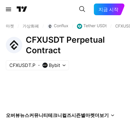
지금 시작
Conflux
Tether USDt
마켓
/
가상화폐
/
/
/
CFXUSD
CFXUSDT Perpetual
Contract
CFXUSDT.P
Bybit
오버뷰
뉴스
커뮤니티
테크니컬즈
시즌별
마켓
더보기