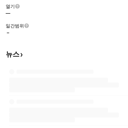
열기
—
일간범위
–
뉴스