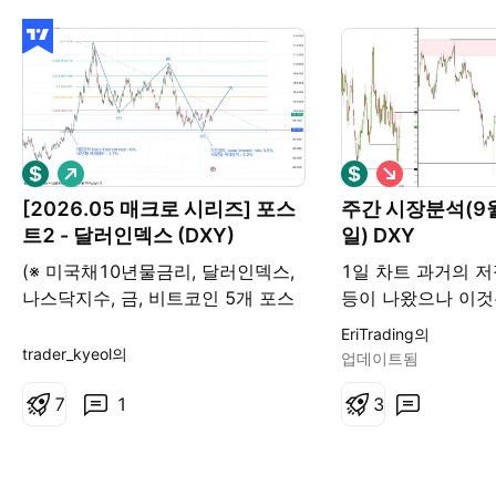
롱
숏
[2026.05 매크로 시리즈] 포스
주간 시장분석(9월 
트2 - 달러인덱스 (DXY)
일) DXY
(※ 미국채10년물금리, 달러인덱스,
1일 차트 과거의 
나스닥지수, 금, 비트코인 5개 포스
등이 나왔으나 이것
트 상단에 동일하게 들어갈 도입부
되돌림으로 해석할 
EriTrading의
입니다.) _____________ 최근 나스닥
차트 직전의 매물대
trader_kyeol의
업데이트됨
의 상승은 이례적일 만큼 가팔랐고,
임이 둔화되고 있는
비교적 최근까지도 금은 신고가를
7
1
에 저항 구간을 설정
3
갱신했었습니다. 시장은 AI 시대의
시간 차트 가격이 
축복이자 지정학적 헤지라며 환호했
에서 매도 기회를 찾
지만, 파티의 뒤편에서 서서히 바뀌
승 없이 현재 위치