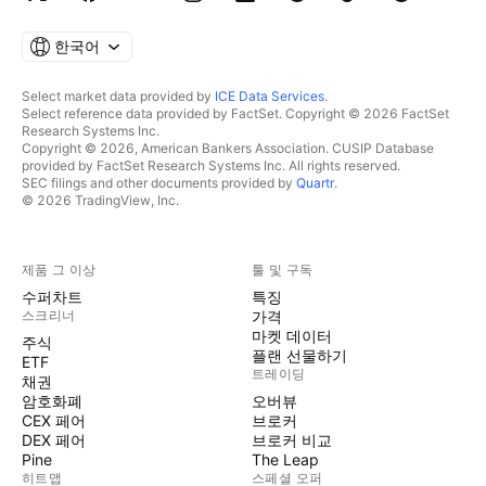
한국어
Select market data provided by
ICE Data Services
.
Select reference data provided by FactSet. Copyright © 2026 FactSet
Research Systems Inc.
Copyright © 2026, American Bankers Association. CUSIP Database
provided by FactSet Research Systems Inc. All rights reserved.
SEC filings and other documents provided by
Quartr
.
© 2026 TradingView, Inc.
제품 그 이상
툴 및 구독
수퍼차트
특징
스크리너
가격
마켓 데이터
주식
플랜 선물하기
ETF
트레이딩
채권
암호화폐
오버뷰
CEX 페어
브로커
DEX 페어
브로커 비교
Pine
The Leap
히트맵
스페셜 오퍼