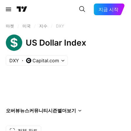
지금 시작
마켓
/
미국
/
지수
/
DXY
US Dollar Index
DXY
Capital.com
오버뷰
뉴스
커뮤니티
시즌별
더보기
전체 차트