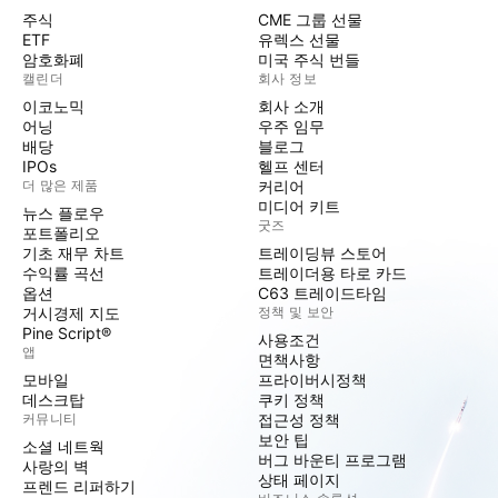
주식
CME 그룹 선물
ETF
유렉스 선물
암호화폐
미국 주식 번들
캘린더
회사 정보
이코노믹
회사 소개
어닝
우주 임무
배당
블로그
IPOs
헬프 센터
더 많은 제품
커리어
미디어 키트
뉴스 플로우
굿즈
포트폴리오
기초 재무 차트
트레이딩뷰 스토어
수익률 곡선
트레이더용 타로 카드
옵션
C63 트레이드타임
거시경제 지도
정책 및 보안
Pine Script®
사용조건
앱
면책사항
모바일
프라이버시정책
데스크탑
쿠키 정책
커뮤니티
접근성 정책
보안 팁
소셜 네트웍
버그 바운티 프로그램
사랑의 벽
상태 페이지
프렌드 리퍼하기