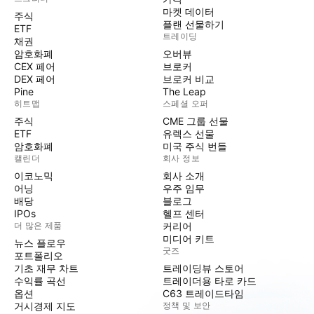
마켓 데이터
주식
플랜 선물하기
ETF
트레이딩
채권
암호화폐
오버뷰
CEX 페어
브로커
DEX 페어
브로커 비교
Pine
The Leap
히트맵
스페셜 오퍼
주식
CME 그룹 선물
ETF
유렉스 선물
암호화폐
미국 주식 번들
캘린더
회사 정보
이코노믹
회사 소개
어닝
우주 임무
배당
블로그
IPOs
헬프 센터
더 많은 제품
커리어
미디어 키트
뉴스 플로우
굿즈
포트폴리오
기초 재무 차트
트레이딩뷰 스토어
수익률 곡선
트레이더용 타로 카드
옵션
C63 트레이드타임
거시경제 지도
정책 및 보안