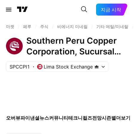
지금 시작
마켓
/
페루
/
주식
/
비에너지 미네럴
/
기타 메탈/미네랄
/
Southern Peru Copper
Corporation, Sucursal
del Peru
SPCCPI1
Lima Stock Exchange
오버뷰
파이낸셜
뉴스
커뮤니티
테크니컬즈
전망
시즌별
더보기