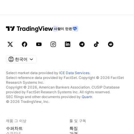
사람이 만든
한국어
Select market data provided by
ICE Data Services
.
Select reference data provided by FactSet. Copyright © 2026 FactSet
Research Systems Inc.
Copyright © 2026, American Bankers Association. CUSIP Database
provided by FactSet Research Systems Inc. All rights reserved.
SEC filings and other documents provided by
Quartr
.
© 2026 TradingView, Inc.
제품 그 이상
툴 및 구독
수퍼차트
특징
스크리너
가격