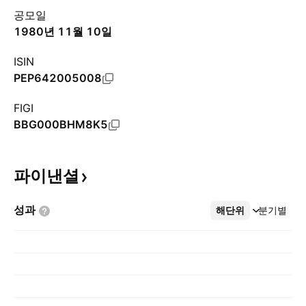
공모일
1980년 11월 10일
ISIN
PEP642005008
FIGI
BBG000BHM8K5
파이낸셜
성과
해단위
더보기
분기별