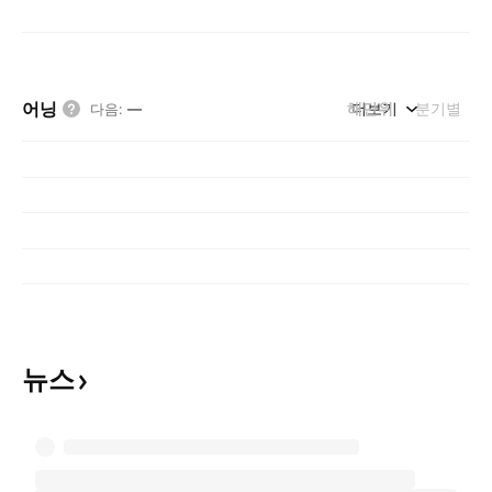
어닝
해단위
더보기
분기별
다음
:
—
뉴스