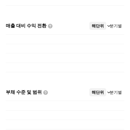
매출 대비 수익
전환
해단위
더보기
분기별
부채 수준 및
범위
해단위
더보기
분기별