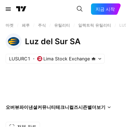
지금 시작
마켓
/
페루
/
주식
/
유틸리티
/
일렉트릭 유틸리티
/
LU
Luz del Sur SA
LUSURC1
Lima Stock Exchange
오버뷰
파이낸셜
커뮤니티
테크니컬즈
시즌별
더보기
전체 차트