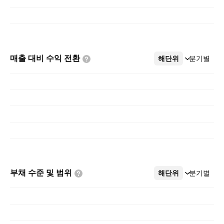
매출 대비 수익
전환
해단위
더보기
분기별
부채 수준 및
범위
해단위
더보기
분기별