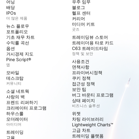
어닝
우주 임무
배당
블로그
IPOs
헬프 센터
더 많은 제품
커리어
미디어 키트
뉴스 플로우
굿즈
포트폴리오
기초 재무 차트
트레이딩뷰 스토어
수익률 곡선
트레이더용 타로 카드
옵션
C63 트레이드타임
거시경제 지도
정책 및 보안
Pine Script®
사용조건
앱
면책사항
모바일
프라이버시정책
데스크탑
쿠키 정책
커뮤니티
접근성 정책
보안 팁
소셜 네트웍
버그 바운티 프로그램
사랑의 벽
상태 페이지
프렌드 리퍼하기
비즈니스 솔루션
크리에이터 프로그램
하우스룰
위젯
모더레이터
차팅 라이브러리
아이디어
Lightweight Charts™
고급 차트
트레이딩
트레이딩 플랫폼
교육