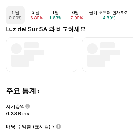
1 날
5 날
1달
6달
올해 초부터 현재까지
0.00%
−6.89%
1.63%
−7.09%
4.80%
Luz del Sur SA 와 비교하세요
주요
통계
시가총액
‪6.38 B‬
PEN
배당 수익률 (표시됨)