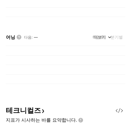
어닝
해단위
더보기
분기별
다음
:
—
테크니컬즈
지표가 시사하는 바를
요약합니다.