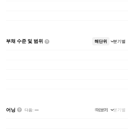
부채 수준 및
범위
해단위
더보기
분기별
어닝
해단위
더보기
분기별
다음
:
—