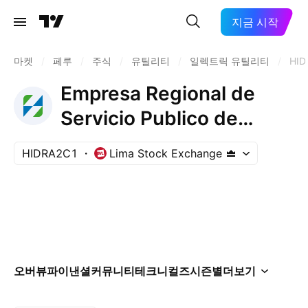
지금 시작
마켓
/
페루
/
주식
/
유틸리티
/
일렉트릭 유틸리티
/
HID
Empresa Regional de
Servicio Publico de
Electricidad Electronorte
HIDRA2C1
Lima Stock Exchange
Medio SA
오버뷰
파이낸셜
커뮤니티
테크니컬즈
시즌별
더보기