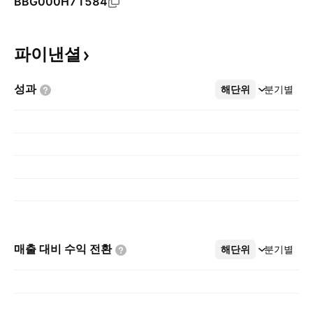
BBG000H71584
파이낸셜
성과
해단위
더보기
분기별
매출 대비 수익
전환
해단위
더보기
분기별