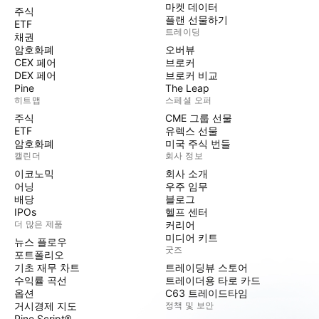
마켓 데이터
주식
플랜 선물하기
ETF
트레이딩
채권
암호화폐
오버뷰
CEX 페어
브로커
DEX 페어
브로커 비교
Pine
The Leap
히트맵
스페셜 오퍼
주식
CME 그룹 선물
ETF
유렉스 선물
암호화폐
미국 주식 번들
캘린더
회사 정보
이코노믹
회사 소개
어닝
우주 임무
배당
블로그
IPOs
헬프 센터
더 많은 제품
커리어
미디어 키트
뉴스 플로우
굿즈
포트폴리오
기초 재무 차트
트레이딩뷰 스토어
수익률 곡선
트레이더용 타로 카드
옵션
C63 트레이드타임
거시경제 지도
정책 및 보안
Pine Script®