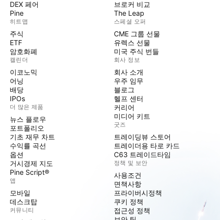
DEX 페어
브로커 비교
Pine
The Leap
히트맵
스페셜 오퍼
주식
CME 그룹 선물
ETF
유렉스 선물
암호화폐
미국 주식 번들
캘린더
회사 정보
이코노믹
회사 소개
어닝
우주 임무
배당
블로그
IPOs
헬프 센터
더 많은 제품
커리어
미디어 키트
뉴스 플로우
굿즈
포트폴리오
기초 재무 차트
트레이딩뷰 스토어
수익률 곡선
트레이더용 타로 카드
옵션
C63 트레이드타임
거시경제 지도
정책 및 보안
Pine Script®
사용조건
앱
면책사항
모바일
프라이버시정책
데스크탑
쿠키 정책
커뮤니티
접근성 정책
보안 팁