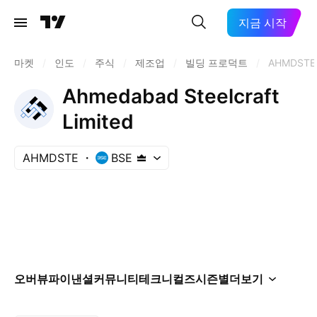
지금 시작
마켓
/
인도
/
주식
/
제조업
/
빌딩 프로덕트
/
AHMDSTE
Ahmedabad Steelcraft
Limited
AHMDSTE
BSE
오버뷰
파이낸셜
커뮤니티
테크니컬즈
시즌별
더보기