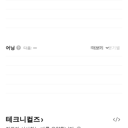
어닝
해단위
더보기
분기별
다음
:
—
테크니컬즈