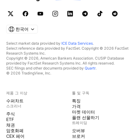
한국어
Select market data provided by
ICE Data Services
.
Select reference data provided by FactSet. Copyright © 2026 FactSet
Research Systems Inc.
Copyright © 2026, American Bankers Association. CUSIP Database
provided by FactSet Research Systems Inc. All rights reserved.
SEC filings and other documents provided by
Quartr
.
© 2026 TradingView, Inc.
제품 그 이상
툴 및 구독
수퍼차트
특징
스크리너
가격
마켓 데이터
주식
플랜 선물하기
ETF
트레이딩
채권
암호화폐
오버뷰
CEX 페어
브로커