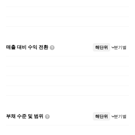
매출 대비 수익
전환
해단위
더보기
분기별
부채 수준 및
범위
해단위
더보기
분기별