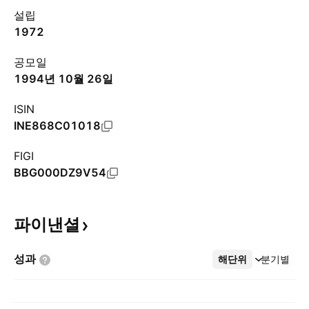
설립
1972
공모일
1994년 10월 26일
ISIN
INE868C01018
FIGI
BBG000DZ9V54
파이낸셜
성과
해단위
더보기
분기별