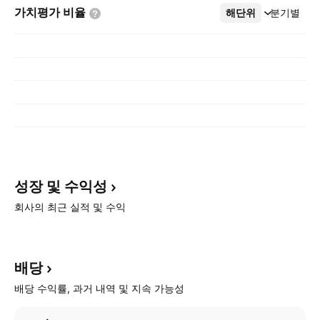
가치평가
비율
해단위
더보기
분기별
성장 및
수익성
회사의 최근 실적 및 수익
배당
배당 수익률, 과거 내역 및 지속 가능성