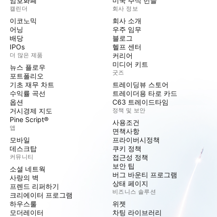
암호화폐
미국 주식 번들
캘린더
회사 정보
이코노믹
회사 소개
어닝
우주 임무
배당
블로그
IPOs
헬프 센터
더 많은 제품
커리어
미디어 키트
뉴스 플로우
굿즈
포트폴리오
기초 재무 차트
트레이딩뷰 스토어
수익률 곡선
트레이더용 타로 카드
옵션
C63 트레이드타임
거시경제 지도
정책 및 보안
Pine Script®
사용조건
앱
면책사항
모바일
프라이버시정책
데스크탑
쿠키 정책
커뮤니티
접근성 정책
보안 팁
소셜 네트웍
버그 바운티 프로그램
사랑의 벽
상태 페이지
프렌드 리퍼하기
비즈니스 솔루션
크리에이터 프로그램
하우스룰
위젯
모더레이터
차팅 라이브러리