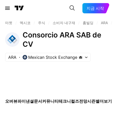
지금 시작
마켓
/
멕시코
/
주식
/
소비자 내구재
/
홈빌딩
/
ARA
/
Consorcio ARA SAB de
CV
ARA
Mexican Stock Exchange
오버뷰
파이낸셜
문서
커뮤니티
테크니컬즈
전망
시즌별
더보기