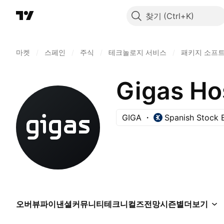
찾기
마켓
/
스페인
/
주식
/
테크놀로지 서비스
/
패키지 소프
Gigas Ho
GIGA
Spanish Stock 
오버뷰
파이낸셜
커뮤니티
테크니컬즈
전망
시즌별
더보기