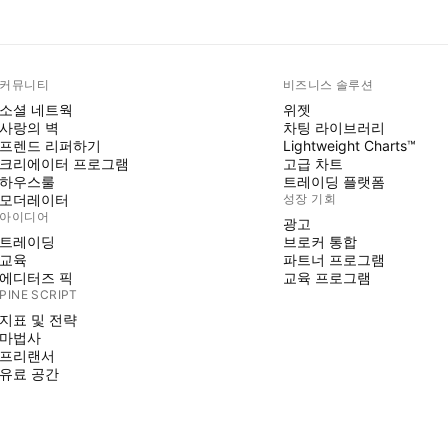
커뮤니티
비즈니스 솔루션
소셜 네트웍
위젯
사랑의 벽
차팅 라이브러리
프렌드 리퍼하기
Lightweight Charts™
크리에이터 프로그램
고급 차트
하우스룰
트레이딩 플랫폼
모더레이터
성장 기회
아이디어
광고
트레이딩
브로커 통합
교육
파트너 프로그램
에디터즈 픽
교육 프로그램
PINE SCRIPT
지표 및 전략
마법사
프리랜서
유료 공간