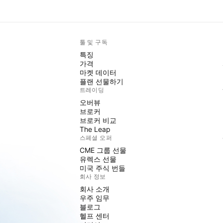
툴 및 구독
특징
가격
마켓 데이터
플랜 선물하기
트레이딩
오버뷰
브로커
브로커 비교
The Leap
스페셜 오퍼
CME 그룹 선물
유렉스 선물
미국 주식 번들
회사 정보
회사 소개
우주 임무
블로그
헬프 센터