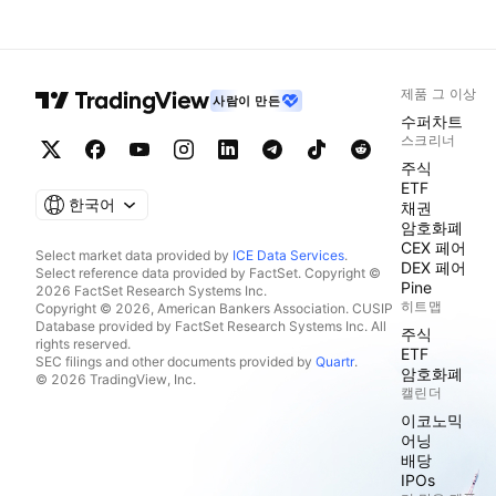
제품 그 이상
사람이 만든
수퍼차트
스크리너
주식
ETF
한국어
채권
암호화폐
CEX 페어
Select market data provided by
ICE Data Services
.
DEX 페어
Select reference data provided by FactSet. Copyright ©
Pine
2026 FactSet Research Systems Inc.
히트맵
Copyright © 2026, American Bankers Association. CUSIP
Database provided by FactSet Research Systems Inc. All
주식
rights reserved.
ETF
SEC filings and other documents provided by
Quartr
.
암호화폐
© 2026 TradingView, Inc.
캘린더
이코노믹
어닝
배당
IPOs