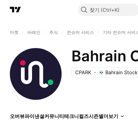
찾기
마켓
/
바레인
/
주식
/
컨슈머 서비스
/
기타 컨슈머 서비
Bahrain 
CPARK
Bahrain Stoc
오버뷰
파이낸셜
커뮤니티
테크니컬즈
시즌별
더보기