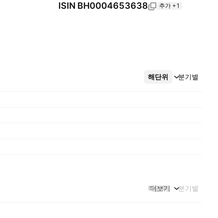
ISIN
BH0004653638
추가 +1
해단위
더보기
분기별
해단위
더보기
분기별