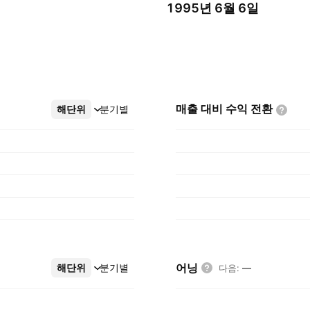
1995년 6월 6일
매출 대비 수익
전환
해단위
더보기
분기별
어닝
해단위
더보기
분기별
다음
:
—