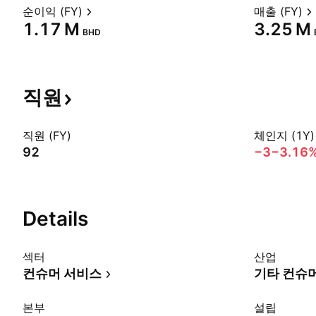
순이익 (FY)
매출 (FY)
‪1.17 M‬
‪3.25 M‬
BHD
직원
직원 (FY)
체인지 (1Y)
92
−3
−3.16
Details
섹터
산업
컨슈머 서비스
기타 컨슈
본부
설립