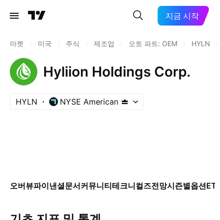
지금 시작
마켓
/
미국
/
주식
/
제조업
/
오토 파트: OEM
/
HYLN
/
Hyliion Holdings Corp.
HYLN
NYSE American
오버뷰
파이낸셜
문서
커뮤니티
테크니컬즈
전망
시즌별
옵션
ET
기초 지표 및 통계