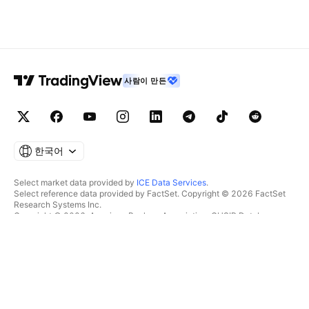
사람이 만든
한국어
Select market data provided by
ICE Data Services
.
Select reference data provided by FactSet. Copyright © 2026 FactSet
Research Systems Inc.
Copyright © 2026, American Bankers Association. CUSIP Database
provided by FactSet Research Systems Inc. All rights reserved.
SEC filings and other documents provided by
Quartr
.
© 2026 TradingView, Inc.
제품 그 이상
툴 및 구독