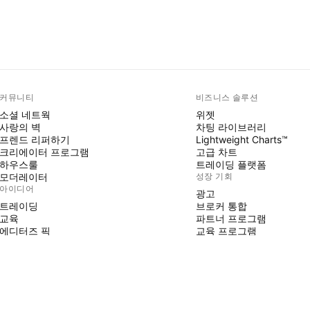
커뮤니티
비즈니스 솔루션
소셜 네트웍
위젯
사랑의 벽
차팅 라이브러리
프렌드 리퍼하기
Lightweight Charts™
크리에이터 프로그램
고급 차트
하우스룰
트레이딩 플랫폼
모더레이터
성장 기회
아이디어
광고
트레이딩
브로커 통합
교육
파트너 프로그램
에디터즈 픽
교육 프로그램
PINE SCRIPT
지표 및 전략
마법사
프리랜서
유료 공간