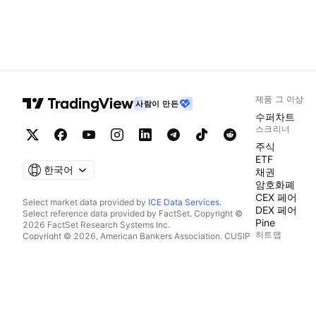
제품 그 이상
사람이 만든
수퍼차트
스크리너
주식
ETF
한국어
채권
암호화폐
CEX 페어
Select market data provided by
ICE Data Services
.
DEX 페어
Select reference data provided by FactSet. Copyright ©
Pine
2026 FactSet Research Systems Inc.
히트맵
Copyright © 2026, American Bankers Association. CUSIP
Database provided by FactSet Research Systems Inc. All
주식
rights reserved.
ETF
SEC filings and other documents provided by
Quartr
.
암호화폐
© 2026 TradingView, Inc.
캘린더
이코노믹