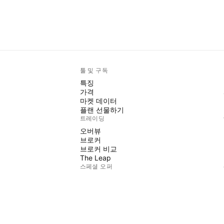
툴 및 구독
특징
가격
마켓 데이터
플랜 선물하기
트레이딩
오버뷰
브로커
브로커 비교
The Leap
스페셜 오퍼
CME 그룹 선물
유렉스 선물
미국 주식 번들
회사 정보
회사 소개