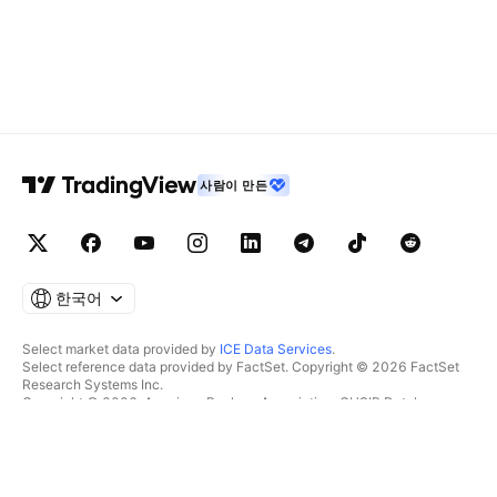
사람이 만든
한국어
Select market data provided by
ICE Data Services
.
Select reference data provided by FactSet. Copyright © 2026 FactSet
Research Systems Inc.
Copyright © 2026, American Bankers Association. CUSIP Database
provided by FactSet Research Systems Inc. All rights reserved.
SEC filings and other documents provided by
Quartr
.
© 2026 TradingView, Inc.