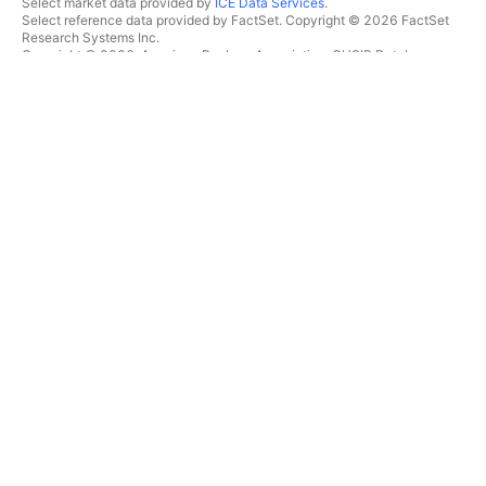
Select market data provided by
ICE Data Services
.
Select reference data provided by FactSet. Copyright © 2026 FactSet
Research Systems Inc.
Copyright © 2026, American Bankers Association. CUSIP Database
provided by FactSet Research Systems Inc. All rights reserved.
SEC filings and other documents provided by
Quartr
.
© 2026 TradingView, Inc.
제품 그 이상
툴 및 구독
수퍼차트
특징
스크리너
가격
마켓 데이터
주식
플랜 선물하기
ETF
트레이딩
채권
암호화폐
오버뷰
CEX 페어
브로커
DEX 페어
브로커 비교
Pine
The Leap
히트맵
스페셜 오퍼
주식
CME 그룹 선물
ETF
유렉스 선물
암호화폐
미국 주식 번들
캘린더
회사 정보