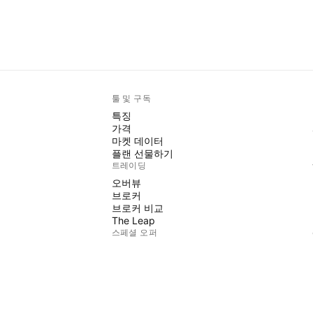
툴 및 구독
특징
가격
마켓 데이터
플랜 선물하기
트레이딩
오버뷰
브로커
브로커 비교
The Leap
스페셜 오퍼
CME 그룹 선물
유렉스 선물
미국 주식 번들
회사 정보
회사 소개