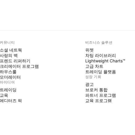
커뮤니티
비즈니스 솔루션
소셜 네트웍
위젯
사랑의 벽
차팅 라이브러리
프렌드 리퍼하기
Lightweight Charts™
크리에이터 프로그램
고급 차트
하우스룰
트레이딩 플랫폼
모더레이터
성장 기회
아이디어
광고
트레이딩
브로커 통합
교육
파트너 프로그램
에디터즈 픽
교육 프로그램
PINE SCRIPT
지표 및 전략
마법사
프리랜서
유료 공간