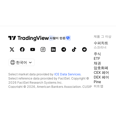
제품 그 이상
사람이 만든
수퍼차트
스크리너
주식
ETF
한국어
채권
암호화폐
CEX 페어
Select market data provided by
ICE Data Services
.
DEX 페어
Select reference data provided by FactSet. Copyright ©
Pine
2026 FactSet Research Systems Inc.
히트맵
Copyright © 2026, American Bankers Association. CUSIP
Database provided by FactSet Research Systems Inc. All
주식
rights reserved.
ETF
SEC filings and other documents provided by
Quartr
.
암호화폐
© 2026 TradingView, Inc.
캘린더
이코노믹