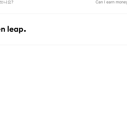
쓰나요?
Can I earn money