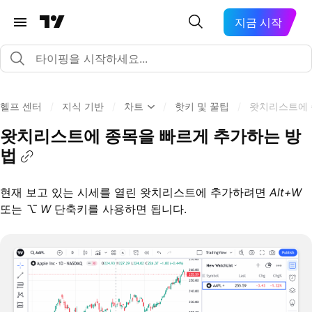
지금 시작
헬프 센터
/
지식 기반
/
차트
/
핫키 및 꿀팁
/
왓치리스트에 
왓치리스트에 종목을 빠르게 추가하는 방
법
현재 보고 있는 시세를 열린 왓치리스트에 추가하려면
Alt+W
또는
⌥ W
단축키를 사용하면 됩니다.