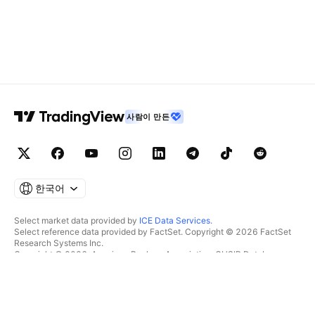
사람이 만든
한국어
Select market data provided by
ICE Data Services
.
Select reference data provided by FactSet. Copyright © 2026 FactSet
Research Systems Inc.
Copyright © 2026, American Bankers Association. CUSIP Database
provided by FactSet Research Systems Inc. All rights reserved.
SEC filings and other documents provided by
Quartr
.
© 2026 TradingView, Inc.