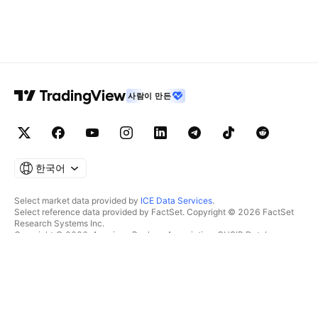
사람이 만든
한국어
Select market data provided by
ICE Data Services
.
Select reference data provided by FactSet. Copyright © 2026 FactSet
Research Systems Inc.
Copyright © 2026, American Bankers Association. CUSIP Database
provided by FactSet Research Systems Inc. All rights reserved.
SEC filings and other documents provided by
Quartr
.
© 2026 TradingView, Inc.
제품 그 이상
툴 및 구독