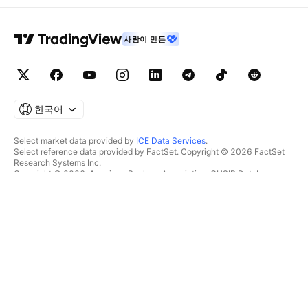
사람이 만든
한국어
Select market data provided by
ICE Data Services
.
Select reference data provided by FactSet. Copyright © 2026 FactSet
Research Systems Inc.
Copyright © 2026, American Bankers Association. CUSIP Database
provided by FactSet Research Systems Inc. All rights reserved.
SEC filings and other documents provided by
Quartr
.
© 2026 TradingView, Inc.
제품 그 이상
툴 및 구독
수퍼차트
특징
스크리너
가격
마켓 데이터
주식
플랜 선물하기