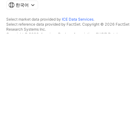
한국어
Select market data provided by
ICE Data Services
.
Select reference data provided by FactSet. Copyright © 2026 FactSet
Research Systems Inc.
Copyright © 2026, American Bankers Association. CUSIP Database
provided by FactSet Research Systems Inc. All rights reserved.
SEC filings and other documents provided by
Quartr
.
© 2026 TradingView, Inc.
제품 그 이상
툴 및 구독
수퍼차트
특징
스크리너
가격
마켓 데이터
주식
플랜 선물하기
ETF
트레이딩
채권
암호화폐
오버뷰
CEX 페어
브로커
DEX 페어
브로커 비교
Pine
The Leap
히트맵
스페셜 오퍼
주식
CME 그룹 선물