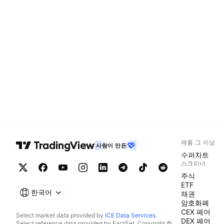
제품 그 이상
사람이 만든
수퍼차트
스크리너
주식
ETF
한국어
채권
암호화폐
CEX 페어
Select market data provided by
ICE Data Services
.
DEX 페어
Select reference data provided by FactSet. Copyright ©