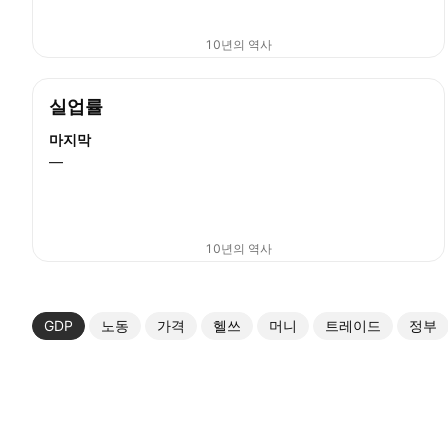
10년의 역사
실업률
마지막
—
10년의 역사
GDP
노동
가격
헬쓰
머니
트레이드
정부
More