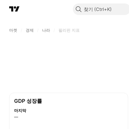
찾기
마켓
/
경제
/
나라
/
필리핀 지표
GDP 성장률
마지막
—