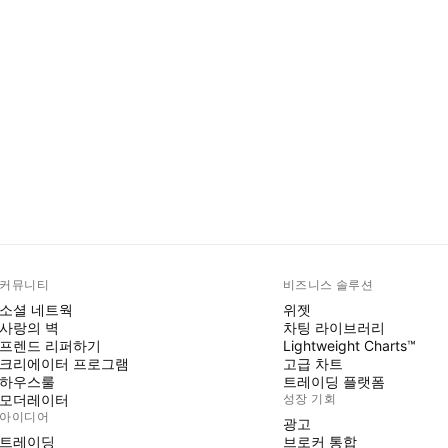
커뮤니티
비즈니스 솔루션
소셜 네트웍
위젯
사랑의 벽
차팅 라이브러리
프렌드 리퍼하기
Lightweight Charts™
크리에이터 프로그램
고급 차트
하우스룰
트레이딩 플랫폼
모더레이터
성장 기회
아이디어
광고
트레이딩
브로커 통합