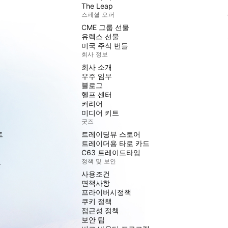
The Leap
스페셜 오퍼
CME 그룹 선물
유렉스 선물
미국 주식 번들
회사 정보
회사 소개
우주 임무
블로그
헬프 센터
커리어
미디어 키트
굿즈
트
트레이딩뷰 스토어
트레이더용 타로 카드
C63 트레이드타임
도
정책 및 보안
사용조건
면책사항
프라이버시정책
쿠키 정책
접근성 정책
보안 팁