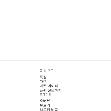
툴 및 구독
특징
가격
마켓 데이터
플랜 선물하기
트레이딩
오버뷰
브로커
브로커 비교