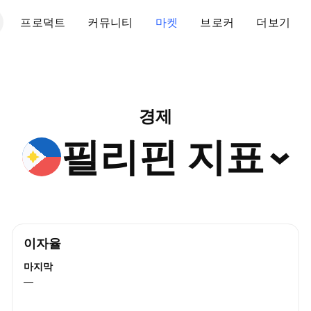
프로덕트
커뮤니티
마켓
브로커
더보기
경제
필리핀
지표
이자율
마지막
—