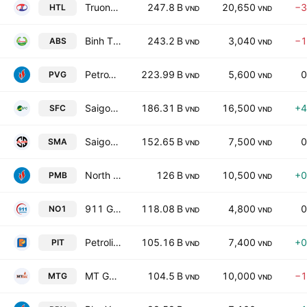
Truong Long Engineering & Auto JSC
247.8 B
20,650
−3
HTL
VND
VND
Binh Thuan Agriculture Services JSC
243.2 B
3,040
−1
ABS
VND
VND
PetroVietnam LPG JSC
223.99 B
5,600
0
PVG
VND
VND
Saigon Fuel JSC
186.31 B
16,500
+4
SFC
VND
VND
Saigon Machinery Spare Parts JSC
152.65 B
7,500
0
SMA
VND
VND
North Petro Vietnam Fertilizer & Chemicals JSC
126 B
10,500
+0
PMB
VND
VND
911 Group JSC
118.08 B
4,800
0
NO1
VND
VND
Petrolimex International Trading JSC
105.16 B
7,400
+0
PIT
VND
VND
MT Gas JSC
104.5 B
10,000
−1
MTG
VND
VND