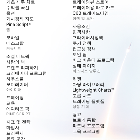
기초 재무 차트
트레이딩뷰 스토어
수익률 곡선
트레이더용 타로 카드
옵션
C63 트레이드타임
거시경제 지도
정책 및 보안
Pine Script®
사용조건
앱
면책사항
모바일
프라이버시정책
데스크탑
쿠키 정책
커뮤니티
접근성 정책
보안 팁
소셜 네트웍
버그 바운티 프로그램
사랑의 벽
상태 페이지
프렌드 리퍼하기
비즈니스 솔루션
크리에이터 프로그램
하우스룰
위젯
모더레이터
차팅 라이브러리
아이디어
Lightweight Charts™
고급 차트
트레이딩
트레이딩 플랫폼
교육
성장 기회
에디터즈 픽
PINE SCRIPT
광고
브로커 통합
지표 및 전략
파트너 프로그램
마법사
교육 프로그램
프리랜서
유료 공간