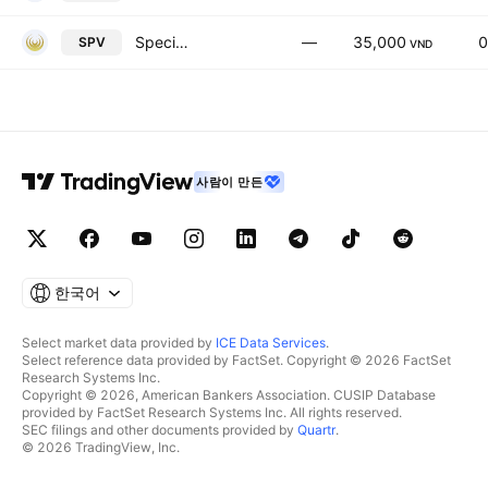
Special Aquatic Products Joint Stock Co
—
35,000
0
SPV
VND
사람이 만든
한국어
Select market data provided by
ICE Data Services
.
Select reference data provided by FactSet. Copyright © 2026 FactSet
Research Systems Inc.
Copyright © 2026, American Bankers Association. CUSIP Database
provided by FactSet Research Systems Inc. All rights reserved.
SEC filings and other documents provided by
Quartr
.
© 2026 TradingView, Inc.