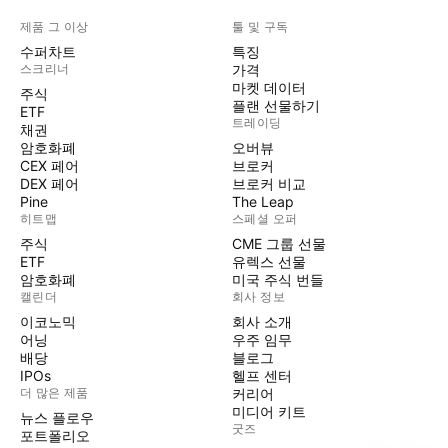
제품 그 이상
툴 및 구독
수퍼차트
특징
스크리너
가격
마켓 데이터
주식
플랜 선물하기
ETF
트레이딩
채권
암호화폐
오버뷰
CEX 페어
브로커
DEX 페어
브로커 비교
Pine
The Leap
히트맵
스페셜 오퍼
주식
CME 그룹 선물
ETF
유렉스 선물
암호화폐
미국 주식 번들
캘린더
회사 정보
이코노믹
회사 소개
어닝
우주 임무
배당
블로그
IPOs
헬프 센터
더 많은 제품
커리어
미디어 키트
뉴스 플로우
굿즈
포트폴리오