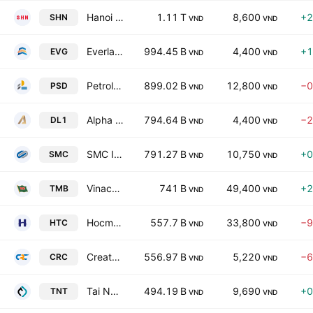
Hanoi Investment General Corp.
1.11 T
8,600
+2
SHN
VND
VND
Everland Group JSC
994.45 B
4,400
+1
EVG
VND
VND
Petroleum General Distribution Services JSC
899.02 B
12,800
−0
PSD
VND
VND
Alpha Seven Group Joint Stock Co
794.64 B
4,400
−2
DL1
VND
VND
SMC Investment Trading JSC
791.27 B
10,750
+0
SMC
VND
VND
Vinacomin-Northern Coal Trading JSC
741 B
49,400
+2
TMB
VND
VND
Hocmon Trade Joint Stock Company
557.7 B
33,800
−9
HTC
VND
VND
Create Capital Vietnam Joint Stock Company Ltd
556.97 B
5,220
−6
CRC
VND
VND
Tai Nguyen Corp.
494.19 B
9,690
+0
TNT
VND
VND