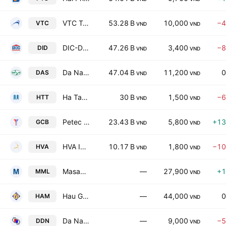
VTC Telecommunications JSC
53.28 B
10,000
−4
VTC
VND
VND
DIC-Dong Tien JSC
47.26 B
3,400
−8
DID
VND
VND
Da Nang Petroleum Machinery - Technology JSC
47.04 B
11,200
0
DAS
VND
VND
Ha Tay Trading JSC
30 B
1,500
−6
HTT
VND
VND
Petec Binh Dinh Joint Stock Co
23.43 B
5,800
+13
GCB
VND
VND
HVA Investment JSC
10.17 B
1,800
−10
HVA
VND
VND
Masan MeatLife JSC
—
27,900
+1
MML
VND
Hau Giang Materials Joint Stock Co
—
44,000
0
HAM
VND
Da Nang Pharmaceutical Medical Equipment JSC
—
9,000
−5
DDN
VND