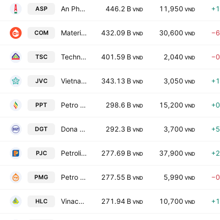
An Pha Petroleum Group JSC
446.2 B
11,950
+1
ASP
VND
VND
Materials-Petroleum JSC
432.09 B
30,600
−6
COM
VND
VND
Techno-Agricultural Supplying JSC
401.59 B
2,040
−0
TSC
VND
VND
Vietnam Medical and Pharmaceutical Investment Joint Stock Company
343.13 B
3,050
+1
JVC
VND
VND
Petro Times JSC
298.6 B
15,200
+0
PPT
VND
VND
Dona Transportation Construction JSC
292.3 B
3,700
+5
DGT
VND
VND
Petrolimex Hanoi Transportation & Trading JSC
277.69 B
37,900
+2
PJC
VND
VND
Petro Center Corp.
277.55 B
5,990
−0
PMG
VND
VND
Vinacomin - HaLam Coal JSC
271.94 B
10,700
+1
HLC
VND
VND