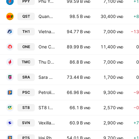
Phu Yen Petrovietnam Oil JSC
99.59 B
7,100
+1
PPY
VND
VND
Quang Ninh Book & Educational Equipment JSC
98.5 B
30,400
+8
QST
VND
VND
Vietnam National General Export Import JSC No. 1
94.77 B
7,000
−13
TH1
VND
VND
One Communication Technology Corp.
89.99 B
11,400
0
ONE
VND
VND
Thu Duc Trading & Import-Export JSC
86.8 B
7,000
0
TMC
VND
VND
Sara Vietnam JSC
73.44 B
1,700
0
SRA
VND
VND
Petrolimex Saigon Transportation and Service Joint Stock Company
66.96 B
9,300
−9
PSC
VND
VND
ST8 Investment Development Joint Stock Company
66.1 B
2,570
−0
ST8
VND
VND
Vexilla Viet Nam Group JSC
60.9 B
2,900
+7
SVN
VND
VND
Hai Phong Petrolimex Transportation & Services JSC
54.01 B
9,700
+1
PTS
VND
VND