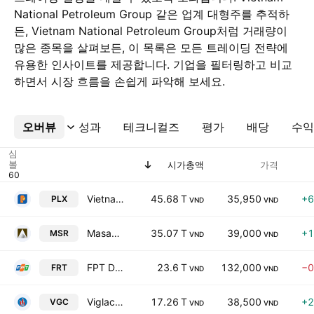
National Petroleum Group 같은 업계 대형주를 추적하
든, Vietnam National Petroleum Group처럼 거래량이
많은 종목을 살펴보든, 이 목록은 모든 트레이딩 전략에
유용한 인사이트를 제공합니다. 기업을 필터링하고 비교
하면서 시장 흐름을 손쉽게 파악해 보세요.
오버뷰
더보기
성과
테크니컬즈
평가
배당
수익
심
볼
시가총액
가격
Vietnam National Petroleum Group
45.68 T
35,950
+6
PLX
VND
VND
Masan High-Tech Materials Corp.
35.07 T
39,000
+1
MSR
VND
VND
FPT Digital Retail JSC
23.6 T
132,000
−0
FRT
VND
VND
Viglacera Corp.
17.26 T
38,500
+2
VGC
VND
VND