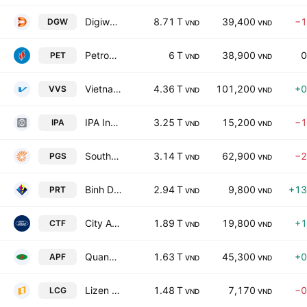
Digiworld Corp.
8.71 T
39,400
−1
DGW
VND
VND
Petrovietnam General Services Corporation
6 T
38,900
0
PET
VND
VND
Vietnam Machine Investment Development Joint Stock Company
4.36 T
101,200
+0
VVS
VND
VND
IPA Investment Group Joint Stock Co
3.25 T
15,200
−1
IPA
VND
VND
Southern Gas Trading JSC
3.14 T
62,900
−2
PGS
VND
VND
Binh Duong Producing & Trading Goods Corp.
2.94 T
9,800
+13
PRT
VND
VND
City Auto Corporation
1.89 T
19,800
+1
CTF
VND
VND
Quang Ngai Agricultural Products And Foodstuff Joint Stock Co
1.63 T
45,300
+0
APF
VND
VND
Lizen JSC
1.48 T
7,170
−0
LCG
VND
VND