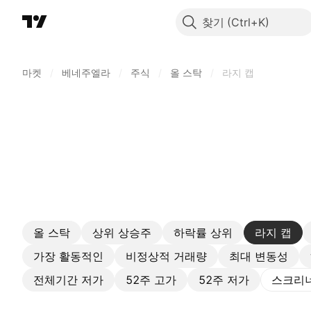
찾기
마켓
/
베네주엘라
/
주식
/
올 스탁
/
라지 캡
올 스탁
상위 상승주
하락률 상위
라지 캡
가장 활동적인
비정상적 거래량
최대 변동성
전체기간 저가
52주 고가
52주 저가
스크리너