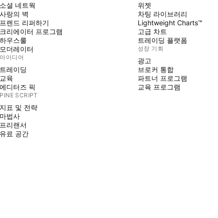
소셜 네트웍
위젯
사랑의 벽
차팅 라이브러리
프렌드 리퍼하기
Lightweight Charts™
크리에이터 프로그램
고급 차트
하우스룰
트레이딩 플랫폼
모더레이터
성장 기회
아이디어
광고
트레이딩
브로커 통합
교육
파트너 프로그램
에디터즈 픽
교육 프로그램
PINE SCRIPT
지표 및 전략
마법사
프리랜서
유료 공간