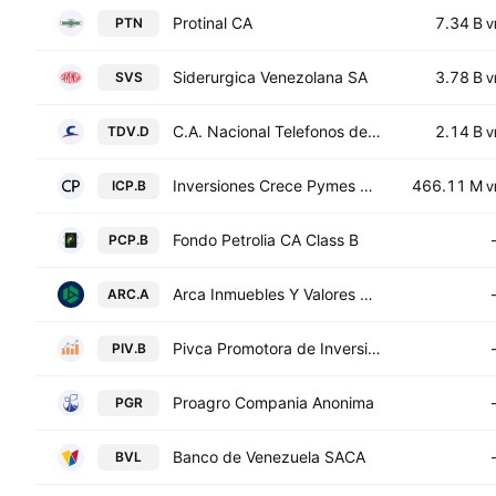
Protinal CA
7.34 B
PTN
V
Siderurgica Venezolana SA
3.78 B
SVS
V
C.A. Nacional Telefonos de Venezuela Class D
2.14 B
TDV.D
V
Inversiones Crece Pymes CA Class B
466.11 M
ICP.B
V
Fondo Petrolia CA Class B
PCP.B
Arca Inmuebles Y Valores CA Class A
ARC.A
Pivca Promotora de Inversiones y Valores CA Class B
PIV.B
Proagro Compania Anonima
PGR
Banco de Venezuela SACA
BVL