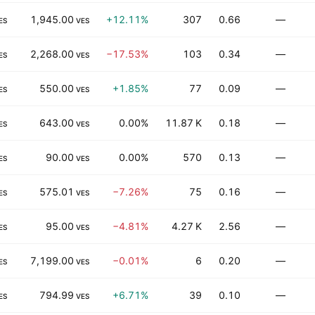
1,945.00
+12.11%
307
0.66
—
ES
VES
2,268.00
−17.53%
103
0.34
—
ES
VES
550.00
+1.85%
77
0.09
—
ES
VES
643.00
0.00%
11.87 K
0.18
—
ES
VES
90.00
0.00%
570
0.13
—
ES
VES
575.01
−7.26%
75
0.16
—
ES
VES
95.00
−4.81%
4.27 K
2.56
—
ES
VES
7,199.00
−0.01%
6
0.20
—
ES
VES
794.99
+6.71%
39
0.10
—
ES
VES