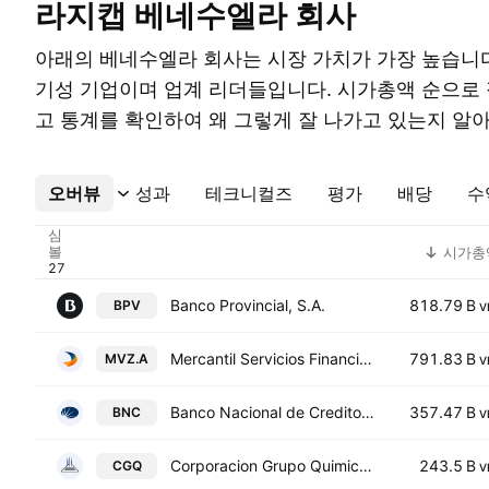
라지캡 베네수엘라 회사
아래의 베네수엘라 회사는 시장 가치가 가장 높습니다
기성 기업이며 업계 리더들입니다. 시가총액 순으로
고 통계를 확인하여 왜 그렇게 잘 나가고 있는지 알
오버뷰
더보기
성과
테크니컬즈
평가
배당
수
심
볼
시가총
Banco Provincial, S.A.
818.79 B
BPV
V
Mercantil Servicios Financieros C.A. Class A
791.83 B
MVZ.A
V
Banco Nacional de Credito, C.A.
357.47 B
BNC
V
Corporacion Grupo Quimico S.A.C.A.
243.5 B
CGQ
V