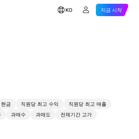
KO
지금 시작
 현금
직원당 최고 수익
직원당 최고 매출
주
과매수
과매도
전체기간 고가