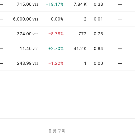
—
715.00
+19.17%
7.84 K
0.33
—
VES
—
6,000.00
0.00%
2
0.01
—
VES
—
374.00
−8.78%
772
0.75
—
VES
—
11.40
+2.70%
41.2 K
0.84
—
VES
—
243.99
−1.22%
1
0.00
—
VES
툴 및 구독