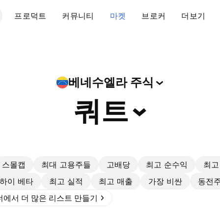
프로덕트
커뮤니티
마켓
브로커
더보기
베네수엘라
주식
쿼트
스몰캡
최대 고용주들
고배당
최고 순수익
최고
하이 베타
최고 실적
최고 매출
가장 비싼
동전
에서 더 많은 리스트 만들기