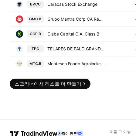
Caracas Stock Exchange
BVCC
Grupo Mantra Corp CA Registered Shs Series -B-
GMC.B
Clabe Capital C.A. Class B
CCP.B
TELARES DE PALO GRANDE, C.A.
TPG
Montesco Fondo Agroindustrial CA Class B
MTC.B
스크리너에서 리스트 더 만들기
제품 그 이상
사람이 만든