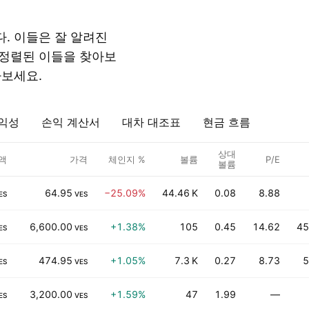
. 이들은 잘 알려진
 정렬된 이들을 찾아보
아보세요.
익성
손익 계산서
대차 대조표
현금 흐름
상대
액
가격
체인지 %
볼륨
P/E
볼륨
64.95
−25.09%
44.46 K
0.08
8.88
ES
VES
6,600.00
+1.38%
105
0.45
14.62
45
ES
VES
474.95
+1.05%
7.3 K
0.27
8.73
5
ES
VES
3,200.00
+1.59%
47
1.99
—
ES
VES