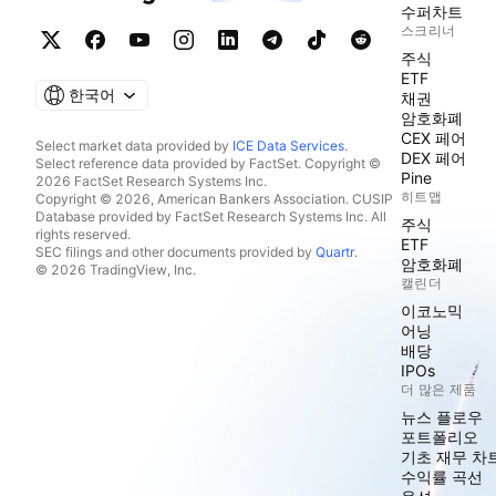
수퍼차트
스크리너
주식
ETF
한국어
채권
암호화폐
CEX 페어
Select market data provided by
ICE Data Services
.
DEX 페어
Select reference data provided by FactSet. Copyright ©
Pine
2026 FactSet Research Systems Inc.
히트맵
Copyright © 2026, American Bankers Association. CUSIP
Database provided by FactSet Research Systems Inc. All
주식
rights reserved.
ETF
SEC filings and other documents provided by
Quartr
.
암호화폐
© 2026 TradingView, Inc.
캘린더
이코노믹
어닝
배당
IPOs
더 많은 제품
뉴스 플로우
포트폴리오
기초 재무 차
수익률 곡선