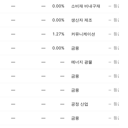
등급 없
—
—
0.00%
소비재 비내구재
등급 없
—
—
0.00%
생산자 제조
등급 없
—
—
1.27%
커뮤니케이션
등급 없
—
—
0.00%
금융
등급 없
—
—
—
에너지 광물
등급 없
—
—
—
금융
등급 없
—
—
—
금융
등급 없
—
—
—
공정 산업
등급 없
—
—
—
금융