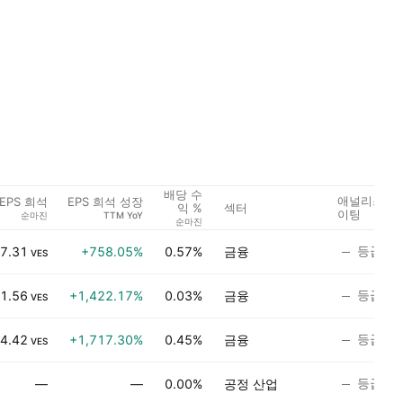
배당 수
애널리스트 
EPS 희석
EPS 희석 성장
섹터
익 %
이팅
순마진
TTM YoY
순마진
등급 없
7.31
+758.05%
0.57%
금융
VES
등급 없
1.56
+1,422.17%
0.03%
금융
VES
등급 없
4.42
+1,717.30%
0.45%
금융
VES
등급 없
—
—
0.00%
공정 산업