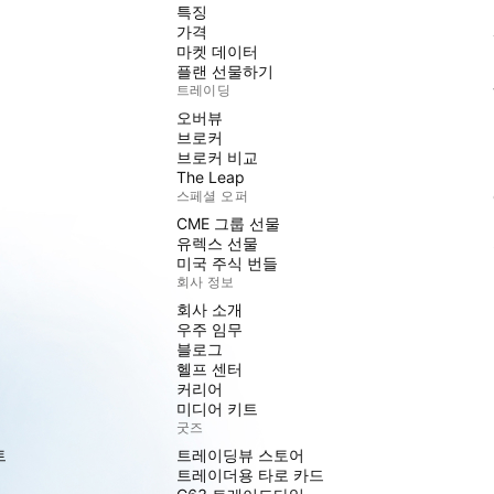
특징
가격
마켓 데이터
플랜 선물하기
트레이딩
오버뷰
브로커
브로커 비교
The Leap
스페셜 오퍼
CME 그룹 선물
유렉스 선물
미국 주식 번들
회사 정보
회사 소개
우주 임무
블로그
헬프 센터
커리어
미디어 키트
굿즈
트
트레이딩뷰 스토어
트레이더용 타로 카드