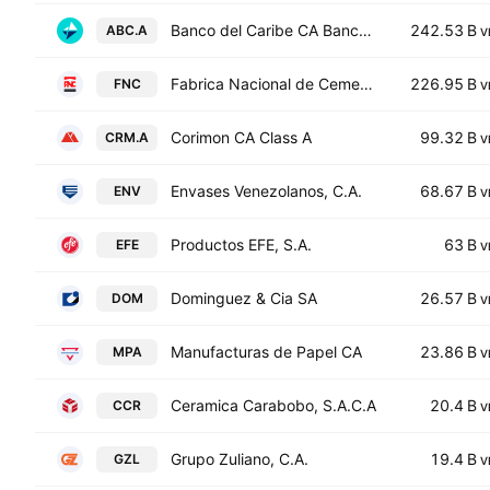
Banco del Caribe CA Banco Universal Class A
242.53 B
ABC.A
V
Fabrica Nacional de Cementos CA FNC
226.95 B
FNC
V
Corimon CA Class A
99.32 B
CRM.A
V
Envases Venezolanos, C.A.
68.67 B
ENV
V
Productos EFE, S.A.
63 B
EFE
V
Dominguez & Cia SA
26.57 B
DOM
V
Manufacturas de Papel CA
23.86 B
MPA
V
Ceramica Carabobo, S.A.C.A
20.4 B
CCR
V
Grupo Zuliano, C.A.
19.4 B
GZL
V