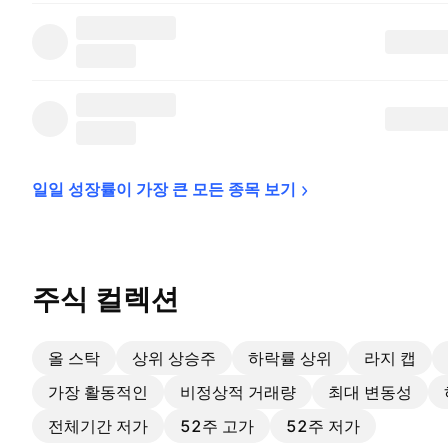
일일 성장률이 가장 큰 모든 종목 
보기
주식 컬렉션
올 스탁
상위 상승주
하락률 상위
라지 캡
가장 활동적인
비정상적 거래량
최대 변동성
전체기간 저가
52주 고가
52주 저가