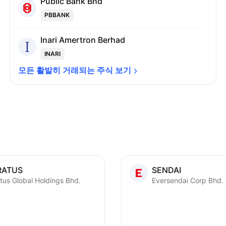
Public Bank Bhd
PBBANK
Inari Amertron Berhad
INARI
모든 활발히 거래되는 주식 
보기
RATUS
SENDAI
tus Global Holdings Bhd.
Eversendai Corp Bhd.