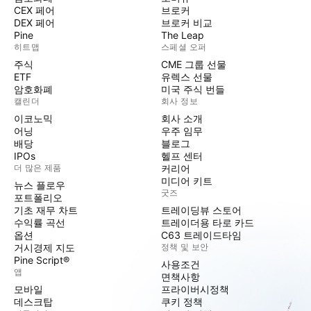
CEX 페어
브로커
DEX 페어
브로커 비교
Pine
The Leap
히트맵
스페셜 오퍼
주식
CME 그룹 선물
ETF
유렉스 선물
암호화폐
미국 주식 번들
캘린더
회사 정보
이코노믹
회사 소개
어닝
우주 임무
배당
블로그
IPOs
헬프 센터
더 많은 제품
커리어
미디어 키트
뉴스 플로우
굿즈
포트폴리오
기초 재무 차트
트레이딩뷰 스토어
수익률 곡선
트레이더용 타로 카드
옵션
C63 트레이드타임
거시경제 지도
정책 및 보안
Pine Script®
사용조건
앱
면책사항
모바일
프라이버시정책
데스크탑
쿠키 정책