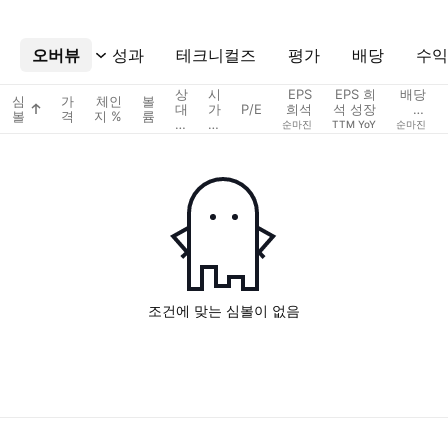
오버뷰
더보기
성과
테크니컬즈
평가
배당
수익
상
시
EPS
EPS 희
배당
심
가
체인
볼
대
가
P/E
희석
석 성장
수
볼
격
지 %
륨
볼
총
익 %
순마진
TTM YoY
순마진
륨
액
조건에 맞는 심볼이 없음