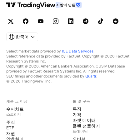
사람이 만든
한국어
Select market data provided by
ICE Data Services
.
Select reference data provided by FactSet. Copyright © 2026 FactSet
Research Systems Inc.
Copyright © 2026, American Bankers Association. CUSIP Database
provided by FactSet Research Systems Inc. All rights reserved.
SEC filings and other documents provided by
Quartr
.
© 2026 TradingView, Inc.
제품 그 이상
툴 및 구독
수퍼차트
특징
스크리너
가격
마켓 데이터
주식
플랜 선물하기
ETF
트레이딩
채권
암호화폐
오버뷰