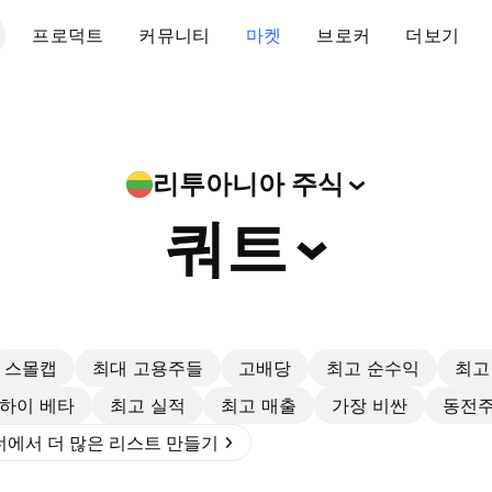
프로덕트
커뮤니티
마켓
브로커
더보기
리투아니아
주식
쿼트
스몰캡
최대 고용주들
고배당
최고 순수익
최고
하이 베타
최고 실적
최고 매출
가장 비싼
동전
에서 더 많은 리스트 만들기