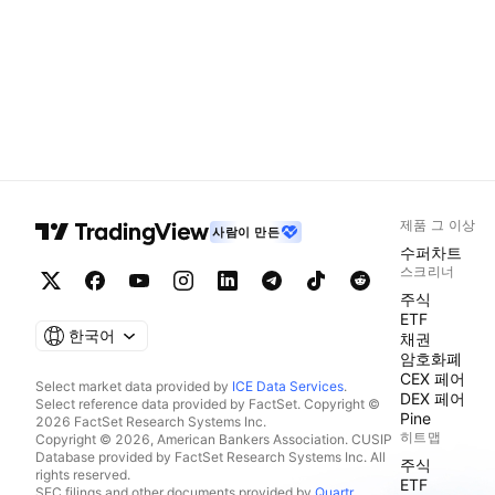
제품 그 이상
사람이 만든
수퍼차트
스크리너
주식
ETF
한국어
채권
암호화폐
CEX 페어
Select market data provided by
ICE Data Services
.
DEX 페어
Select reference data provided by FactSet. Copyright ©
Pine
2026 FactSet Research Systems Inc.
히트맵
Copyright © 2026, American Bankers Association. CUSIP
Database provided by FactSet Research Systems Inc. All
주식
rights reserved.
ETF
SEC filings and other documents provided by
Quartr
.