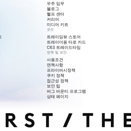
우주 임무
블로그
헬프 센터
커리어
미디어 키트
굿즈
트
트레이딩뷰 스토어
트레이더용 타로 카드
C63 트레이드타임
도
정책 및 보안
사용조건
면책사항
프라이버시정책
쿠키 정책
접근성 정책
보안 팁
버그 바운티 프로그램
상태 페이지