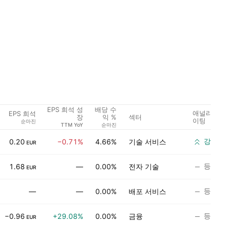
EPS 희석 성
배당 수
애널리스트
EPS 희석
섹터
장
익 %
이팅
순마진
TTM YoY
순마진
강력 
0.20
−0.71%
4.66%
기술 서비스
EUR
등급 
1.68
—
0.00%
전자 기술
EUR
등급 
—
—
0.00%
배포 서비스
등급 
−0.96
+29.08%
0.00%
금융
EUR