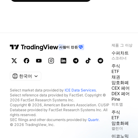
제품 그 이상
사람이 만든
수퍼차트
스크리너
주식
ETF
한국어
채권
암호화폐
CEX 페어
Select market data provided by
ICE Data Services
.
DEX 페어
Select reference data provided by FactSet. Copyright ©
Pine
2026 FactSet Research Systems Inc.
히트맵
Copyright © 2026, American Bankers Association. CUSIP
Database provided by FactSet Research Systems Inc. All
주식
rights reserved.
ETF
SEC filings and other documents provided by
Quartr
.
암호화폐
© 2026 TradingView, Inc.
캘린더
이코노믹