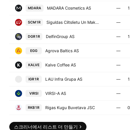
MADARA Cosmetics AS
—
1
MDARA
Siguldas Ciltslietu Un Maksligas Apseklosanas Stacija A/S
—
SCM1R
DelfinGroup AS
—
1
DGR1R
Agrova Baltics AS
—
EGG
Kalve Coffee AS
—
KALVE
LAU Infra Grupa AS
—
1
IGR1R
I
VIRSI-A AS
—
VIRSI
Rigas Kugu Buvetava JSC
—
0
RKB1R
스크리너에서 리스트 더 만들기