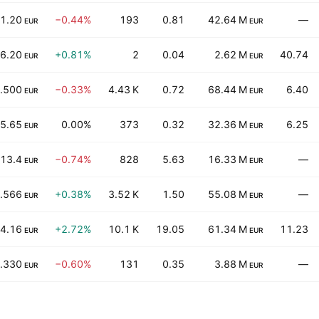
1.20
−0.44%
193
0.81
42.64 M
—
EUR
EUR
6.20
+0.81%
2
0.04
2.62 M
40.74
EUR
EUR
.500
−0.33%
4.43 K
0.72
68.44 M
6.40
EUR
EUR
5.65
0.00%
373
0.32
32.36 M
6.25
EUR
EUR
13.4
−0.74%
828
5.63
16.33 M
—
EUR
EUR
.566
+0.38%
3.52 K
1.50
55.08 M
—
EUR
EUR
4.16
+2.72%
10.1 K
19.05
61.34 M
11.23
EUR
EUR
.330
−0.60%
131
0.35
3.88 M
—
EUR
EUR