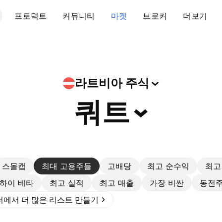
프로덕트
커뮤니티
마켓
브로커
더보기
라트비아
주식
쿼트
스몰캡
최대 고용주들
고배당
최고 순수익
최고
하이 베타
최고 실적
최고 매출
가장 비싼
동전
에서 더 많은 리스트 만들기