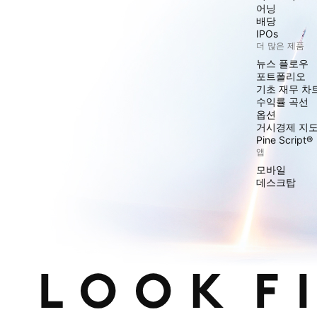
어닝
배당
IPOs
더 많은 제품
뉴스 플로우
포트폴리오
기초 재무 차
수익률 곡선
옵션
거시경제 지
Pine Script®
앱
모바일
데스크탑