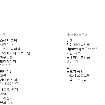
커뮤니티
비즈니스 솔루션
소셜 네트웍
위젯
사랑의 벽
차팅 라이브러리
프렌드 리퍼하기
Lightweight Charts™
크리에이터 프로그램
고급 차트
하우스룰
트레이딩 플랫폼
모더레이터
성장 기회
아이디어
광고
트레이딩
브로커 통합
교육
파트너 프로그램
에디터즈 픽
교육 프로그램
PINE SCRIPT
지표 및 전략
마법사
프리랜서
유료 공간