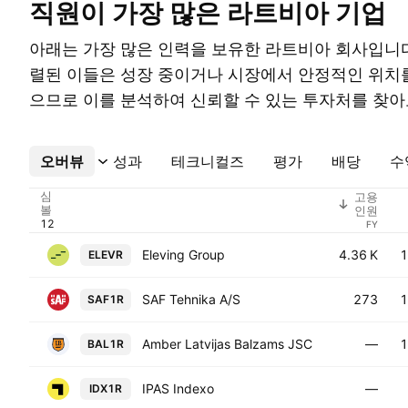
직원이 가장 많은 라트비아 기업
아래는 가장 많은 인력을 보유한 라트비아 회사입니다
렬된 이들은 성장 중이거나 시장에서 안정적인 위치를
으므로 이를 분석하여 신뢰할 수 있는 투자처를 찾아
오버뷰
더보기
성과
테크니컬즈
평가
배당
수
심
고용
볼
인원
FY
Eleving Group
4.36 K
1
ELEVR
SAF Tehnika A/S
273
1
SAF1R
Amber Latvijas Balzams JSC
—
1
BAL1R
IPAS Indexo
—
IDX1R