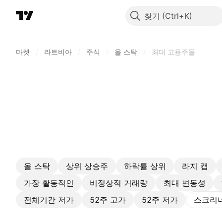
찾기
마켓
/
라트비아
/
주식
/
올 스탁
/
최대 고용주들
올 스탁
상위 상승주
하락률 상위
라지 캡
가장 활동적인
비정상적 거래량
최대 변동성
전체기간 저가
52주 고가
52주 저가
스크리너