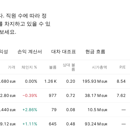
. 직원 수에 따라 정
 차지하고 있을 수 있
보세요.
익성
손익 계산서
대차 대조표
현금 흐름
상대 볼
가격
체인지 %
볼륨
시가총액
P/E
륨
.680
0.00%
1.26 K
0.20
195.93 M
8.54
EUR
EUR
2.80
−0.39%
977
0.72
38.17 M
7.62
EUR
EUR
.440
+2.86%
79
0.08
10.5 M
—
EUR
EUR
9.12
+1.11%
645
0.48
93.24 M
—
EUR
EUR