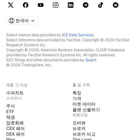
한국어
Select market data provided by
ICE Data Services
.
Select reference data provided by FactSet. Copyright © 2026 FactSet
Research Systems Inc.
Copyright © 2026, American Bankers Association. CUSIP Database
provided by FactSet Research Systems Inc. All rights reserved.
SEC filings and other documents provided by
Quartr
.
© 2026 TradingView, Inc.
제품 그 이상
툴 및 구독
수퍼차트
특징
스크리너
가격
마켓 데이터
주식
플랜 선물하기
ETF
트레이딩
채권
암호화폐
오버뷰
CEX 페어
브로커
DEX 페어
브로커 비교
Pine
The Leap