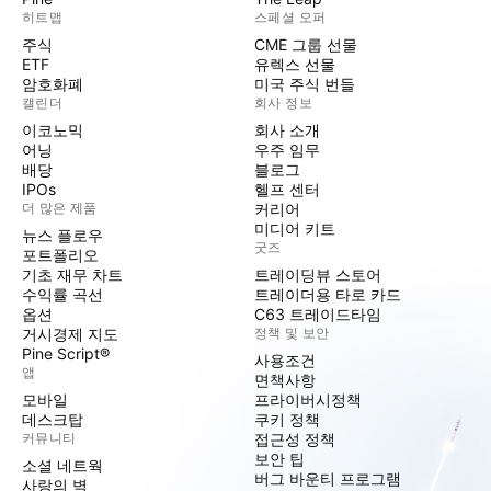
히트맵
스페셜 오퍼
주식
CME 그룹 선물
ETF
유렉스 선물
암호화폐
미국 주식 번들
캘린더
회사 정보
이코노믹
회사 소개
어닝
우주 임무
배당
블로그
IPOs
헬프 센터
더 많은 제품
커리어
미디어 키트
뉴스 플로우
굿즈
포트폴리오
기초 재무 차트
트레이딩뷰 스토어
수익률 곡선
트레이더용 타로 카드
옵션
C63 트레이드타임
거시경제 지도
정책 및 보안
Pine Script®
사용조건
앱
면책사항
모바일
프라이버시정책
데스크탑
쿠키 정책
커뮤니티
접근성 정책
보안 팁
소셜 네트웍
버그 바운티 프로그램
사랑의 벽