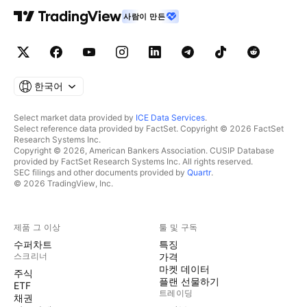
사람이 만든
한국어
Select market data provided by
ICE Data Services
.
Select reference data provided by FactSet. Copyright © 2026 FactSet
Research Systems Inc.
Copyright © 2026, American Bankers Association. CUSIP Database
provided by FactSet Research Systems Inc. All rights reserved.
SEC filings and other documents provided by
Quartr
.
© 2026 TradingView, Inc.
제품 그 이상
툴 및 구독
수퍼차트
특징
스크리너
가격
마켓 데이터
주식
플랜 선물하기
ETF
트레이딩
채권