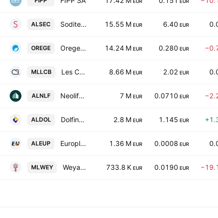
FIPP SA
17.42 M
0.151
−10.
FIPP
EUR
EUR
Soditech SA
15.55 M
6.40
0.
ALSEC
EUR
EUR
Orege SA
14.24 M
0.280
−0.
OREGE
EUR
EUR
Les Constructeurs du Bois SA
8.66 M
2.02
0.
MLLCB
EUR
EUR
Neolife SAS
7 M
0.0710
−2.
ALNLF
EUR
EUR
Dolfines SA
2.8 M
1.145
+1.
ALDOL
EUR
EUR
Europlasma SA
1.36 M
0.0008
0.
ALEUP
EUR
EUR
Weya SA
733.8 K
0.0190
−19.
MLWEY
EUR
EUR