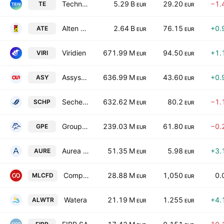
Technip Energies NV
5.29 B
29.20
−1.
TE
EUR
EUR
Alten SA
2.64 B
76.15
+0.
ATE
EUR
EUR
Viridien
671.99 M
94.50
+1.
VIRI
EUR
EUR
Assystem SA
636.99 M
43.60
+0.
ASY
EUR
EUR
Seche Environnement SA
632.62 M
80.2
−1.
SCHP
EUR
EUR
Groupe Pizzorno Environnement SA
239.03 M
61.80
−0.
GPE
EUR
EUR
Aurea SA
51.35 M
5.98
+3.
AURE
EUR
EUR
Compagnie de Chemins de Fer Departementaux
28.88 M
1,050
0.
MLCFD
EUR
EUR
Watera
21.19 M
1.255
+4.
ALWTR
EUR
EUR