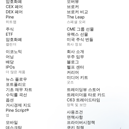
암호화폐
오버뷰
CEX 페어
브로커
DEX 페어
브로커 비교
Pine
The Leap
히트맵
스페셜 오퍼
주식
CME 그룹 선물
ETF
유렉스 선물
암호화폐
미국 주식 번들
캘린더
회사 정보
이코노믹
회사 소개
어닝
우주 임무
배당
블로그
IPOs
헬프 센터
더 많은 제품
커리어
미디어 키트
뉴스 플로우
굿즈
포트폴리오
기초 재무 차트
트레이딩뷰 스토어
수익률 곡선
트레이더용 타로 카드
옵션
C63 트레이드타임
거시경제 지도
정책 및 보안
Pine Script®
사용조건
앱
면책사항
모바일
프라이버시정책
데스크탑
쿠키 정책