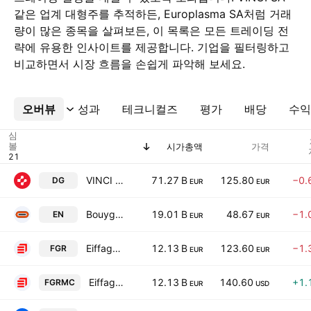
같은 업계 대형주를 추적하든, Europlasma SA처럼 거래
량이 많은 종목을 살펴보든, 이 목록은 모든 트레이딩 전
략에 유용한 인사이트를 제공합니다. 기업을 필터링하고
비교하면서 시장 흐름을 손쉽게 파악해 보세요.
오버뷰
더보기
성과
테크니컬즈
평가
배당
수익
심
볼
시가총액
가격
VINCI SA
71.27 B
125.80
−0.
DG
EUR
EUR
Bouygues SA
19.01 B
48.67
−1.
EN
EUR
EUR
Eiffage SA
12.13 B
123.60
−1.
FGR
EUR
EUR
Eiffage SA
12.13 B
140.60
+1.
FGRMC
EUR
USD