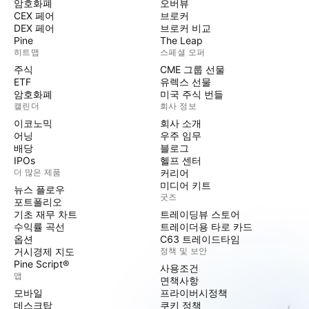
암호화폐
오버뷰
CEX 페어
브로커
DEX 페어
브로커 비교
Pine
The Leap
히트맵
스페셜 오퍼
주식
CME 그룹 선물
ETF
유렉스 선물
암호화폐
미국 주식 번들
캘린더
회사 정보
이코노믹
회사 소개
어닝
우주 임무
배당
블로그
IPOs
헬프 센터
더 많은 제품
커리어
미디어 키트
뉴스 플로우
굿즈
포트폴리오
기초 재무 차트
트레이딩뷰 스토어
수익률 곡선
트레이더용 타로 카드
옵션
C63 트레이드타임
거시경제 지도
정책 및 보안
Pine Script®
사용조건
앱
면책사항
모바일
프라이버시정책
데스크탑
쿠키 정책