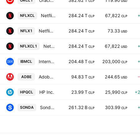
Oracle Corporation
382.62 T
119.90
ORCL1
CLP
USD
Netflix, Inc.
284.24 T
67,822
NFLXCL
CLP
CLP
Netflix, Inc.
284.24 T
73.33
NFLX1
CLP
USD
Netflix, Inc.
284.24 T
67,822
NFLXCL1
CLP
USD
International Business Machines Corporation
204.48 T
203,000
IBMCL
CLP
CLP
Adobe Inc.
94.83 T
244.65
ADBE
CLP
USD
HP Inc.
23.99 T
25,990
+
HPQCL
CLP
CLP
Sonda S.A.
261.32 B
303.99
SONDA
CLP
CLP