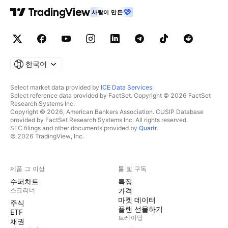
사람이 만든
한국어
Select market data provided by
ICE Data Services
.
Select reference data provided by FactSet. Copyright © 2026 FactSet
Research Systems Inc.
Copyright © 2026, American Bankers Association. CUSIP Database
provided by FactSet Research Systems Inc. All rights reserved.
SEC filings and other documents provided by
Quartr
.
© 2026 TradingView, Inc.
제품 그 이상
툴 및 구독
수퍼차트
특징
스크리너
가격
마켓 데이터
주식
플랜 선물하기
ETF
트레이딩
채권