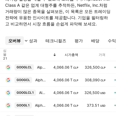
Class A 같은 업계 대형주를 추적하든, Netflix, Inc.처럼
거래량이 많은 종목을 살펴보든, 이 목록은 모든 트레이딩
전략에 유용한 인사이트를 제공합니다. 기업을 필터링하
고 비교하면서 시장 흐름을 손쉽게 파악해 보세요.
오버뷰
더보기
성과
테크니컬즈
평가
배당
수익
심
볼
시가총액
가격
Alphabet Inc. Class A
4,066.06 T
326,500
GOOGLCL
CLP
CLP
Alphabet Inc. Class C
4,066.06 T
308,090
GOOGCL
CLP
CLP
Alphabet Inc. Class A
4,066.06 T
326,500
GOOGLCL1
CLP
USD
Alphabet Inc. Class A
4,066.06 T
373.51
GOOGL1
CLP
USD