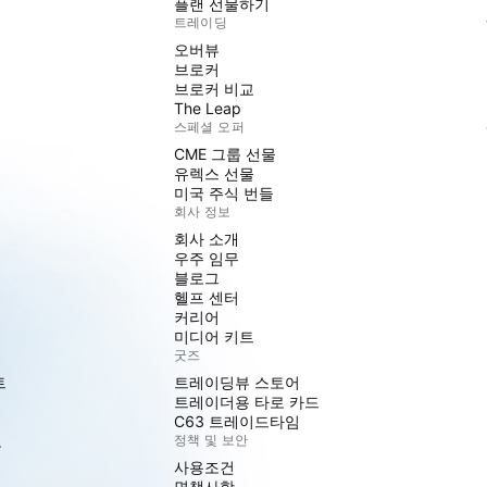
플랜 선물하기
트레이딩
오버뷰
브로커
브로커 비교
The Leap
스페셜 오퍼
CME 그룹 선물
유렉스 선물
미국 주식 번들
회사 정보
회사 소개
우주 임무
블로그
헬프 센터
커리어
미디어 키트
굿즈
트
트레이딩뷰 스토어
트레이더용 타로 카드
C63 트레이드타임
도
정책 및 보안
사용조건
면책사항