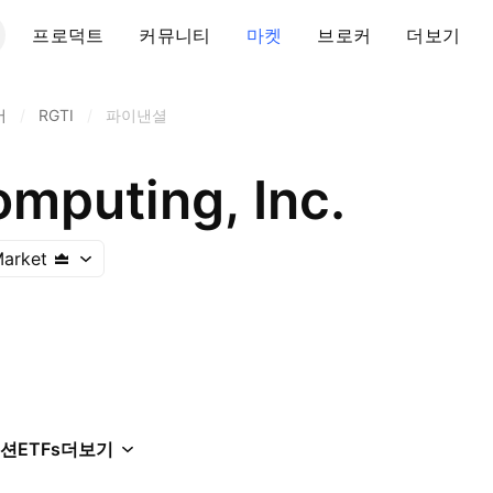
프로덕트
커뮤니티
마켓
브로커
더보기
어
/
RGTI
/
파이낸셜
omputing, Inc.
arket
션
ETFs
더보기