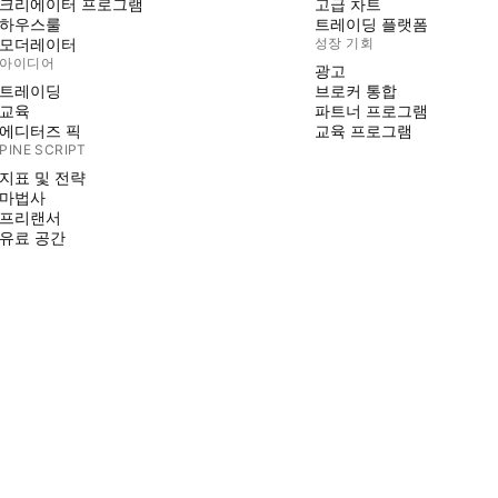
크리에이터 프로그램
고급 차트
하우스룰
트레이딩 플랫폼
모더레이터
성장 기회
아이디어
광고
트레이딩
브로커 통합
교육
파트너 프로그램
에디터즈 픽
교육 프로그램
PINE SCRIPT
지표 및 전략
마법사
프리랜서
유료 공간