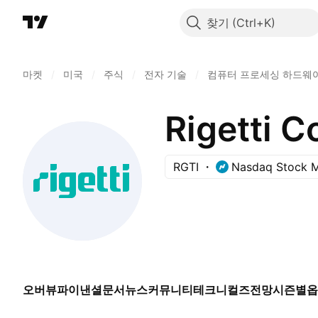
찾기
마켓
/
미국
/
주식
/
전자 기술
/
컴퓨터 프로세싱 하드웨
Rigetti C
RGTI
Nasdaq Stock M
오버뷰
파이낸셜
문서
뉴스
커뮤니티
테크니컬즈
전망
시즌별
옵