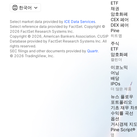
ETF
한국어
채권
암호화폐
CEX 페어
Select market data provided by
ICE Data Services
.
DEX 페어
Select reference data provided by FactSet. Copyright ©
Pine
2026 FactSet Research Systems Inc.
히트맵
Copyright © 2026, American Bankers Association. CUSIP
Database provided by FactSet Research Systems Inc. All
주식
rights reserved.
ETF
SEC filings and other documents provided by
Quartr
.
암호화폐
© 2026 TradingView, Inc.
캘린더
이코노믹
어닝
배당
IPOs
더 많은 제품
뉴스 플로우
포트폴리오
기초 재무 차
수익률 곡선
옵션
거시경제 지
Pine Script®
앱