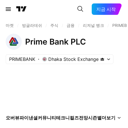
지금 시작
마켓
/
방글라데쉬
/
주식
/
금융
/
리져널 뱅크
/
PRIMEB
Prime Bank PLC
PRIMEBANK
Dhaka Stock Exchange
오버뷰
파이낸셜
커뮤니티
테크니컬즈
전망
시즌별
더보기