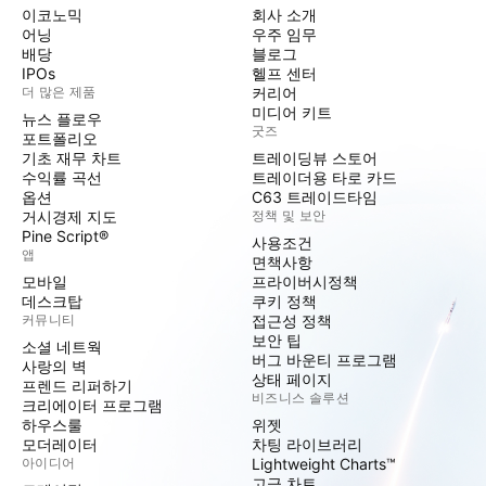
이코노믹
회사 소개
어닝
우주 임무
배당
블로그
IPOs
헬프 센터
더 많은 제품
커리어
미디어 키트
뉴스 플로우
굿즈
포트폴리오
기초 재무 차트
트레이딩뷰 스토어
수익률 곡선
트레이더용 타로 카드
옵션
C63 트레이드타임
거시경제 지도
정책 및 보안
Pine Script®
사용조건
앱
면책사항
모바일
프라이버시정책
데스크탑
쿠키 정책
커뮤니티
접근성 정책
보안 팁
소셜 네트웍
버그 바운티 프로그램
사랑의 벽
상태 페이지
프렌드 리퍼하기
비즈니스 솔루션
크리에이터 프로그램
하우스룰
위젯
모더레이터
차팅 라이브러리
아이디어
Lightweight Charts™
고급 차트