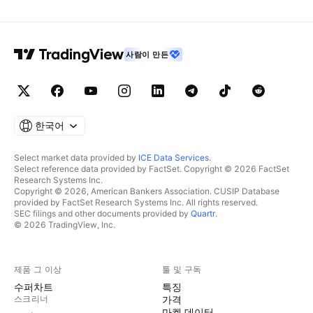
사람이 만든
한국어
Select market data provided by
ICE Data Services
.
Select reference data provided by FactSet. Copyright © 2026 FactSet
Research Systems Inc.
Copyright © 2026, American Bankers Association. CUSIP Database
provided by FactSet Research Systems Inc. All rights reserved.
SEC filings and other documents provided by
Quartr
.
© 2026 TradingView, Inc.
제품 그 이상
툴 및 구독
수퍼차트
특징
스크리너
가격
마켓 데이터