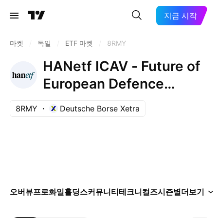
지금 시작
마켓
/
독일
/
ETF 마켓
/
8RMY
HANetf ICAV - Future of
European Defence
Screened UCITS ETF
8RMY
Deutsche Borse Xetra
AccumEUR
오버뷰
프로화일
홀딩스
커뮤니티
테크니컬즈
시즌별
더보기