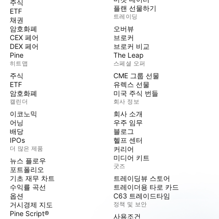
주식
플랜 선물하기
ETF
트레이딩
채권
암호화폐
오버뷰
CEX 페어
브로커
DEX 페어
브로커 비교
Pine
The Leap
히트맵
스페셜 오퍼
주식
CME 그룹 선물
ETF
유렉스 선물
암호화폐
미국 주식 번들
캘린더
회사 정보
이코노믹
회사 소개
어닝
우주 임무
배당
블로그
IPOs
헬프 센터
더 많은 제품
커리어
미디어 키트
뉴스 플로우
굿즈
포트폴리오
기초 재무 차트
트레이딩뷰 스토어
수익률 곡선
트레이더용 타로 카드
옵션
C63 트레이드타임
거시경제 지도
정책 및 보안
Pine Script®
사용조건