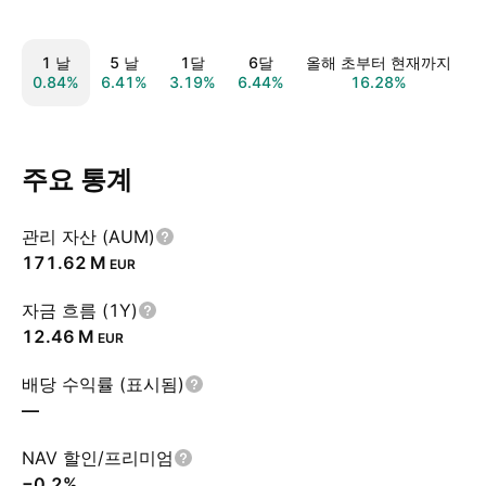
1 날
5 날
1달
6달
올해 초부터 현재까지
0.84%
6.41%
3.19%
6.44%
16.28%
1
주요 통계
관리 자산 (AUM)
‪171.62 M‬
EUR
자금 흐름 (1Y)
‪12.46 M‬
EUR
배당 수익률 (표시됨)
—
NAV 할인/프리미엄
−0.2%