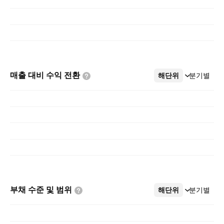
매출 대비 수익
전환
해단위
더보기
분기별
부채 수준 및
범위
해단위
더보기
분기별