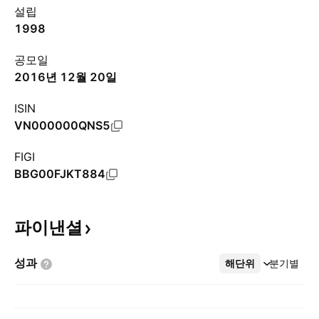
설립
1998
공모일
2016년 12월 20일
ISIN
VN000000QNS5
FIGI
BBG00FJKT884
파이낸셜
성과
해단위
더보기
분기별