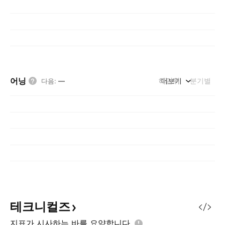
어닝
해단위
더보기
분기별
다음
:
—
테크니컬즈
지표가 시사하는 바를
요약합니다.