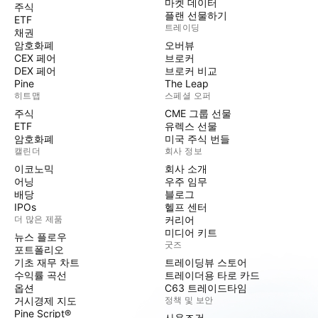
마켓 데이터
주식
플랜 선물하기
ETF
트레이딩
채권
암호화폐
오버뷰
CEX 페어
브로커
DEX 페어
브로커 비교
Pine
The Leap
히트맵
스페셜 오퍼
주식
CME 그룹 선물
ETF
유렉스 선물
암호화폐
미국 주식 번들
캘린더
회사 정보
이코노믹
회사 소개
어닝
우주 임무
배당
블로그
IPOs
헬프 센터
더 많은 제품
커리어
미디어 키트
뉴스 플로우
굿즈
포트폴리오
기초 재무 차트
트레이딩뷰 스토어
수익률 곡선
트레이더용 타로 카드
옵션
C63 트레이드타임
거시경제 지도
정책 및 보안
Pine Script®
사용조건