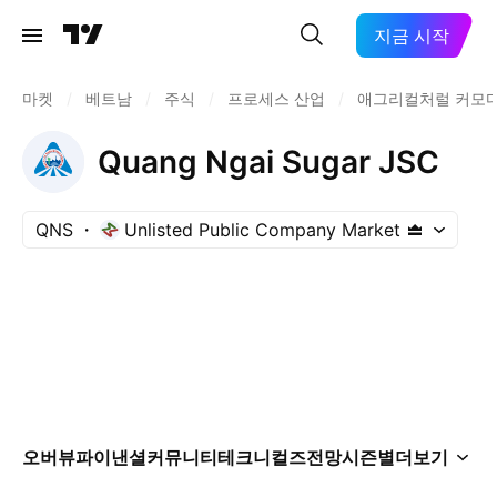
지금 시작
마켓
/
베트남
/
주식
/
프로세스 산업
/
애그리컬처럴 커모
Quang Ngai Sugar JSC
QNS
Unlisted Public Company Market
오버뷰
파이낸셜
커뮤니티
테크니컬즈
전망
시즌별
더보기