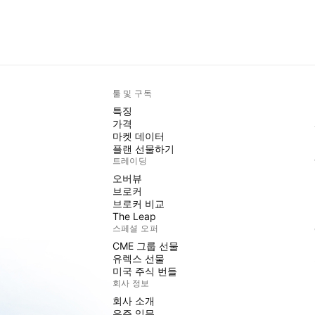
툴 및 구독
특징
가격
마켓 데이터
플랜 선물하기
트레이딩
오버뷰
브로커
브로커 비교
The Leap
스페셜 오퍼
CME 그룹 선물
유렉스 선물
미국 주식 번들
회사 정보
회사 소개
우주 임무