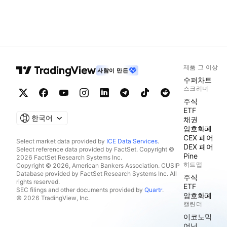
제품 그 이상
사람이 만든
수퍼차트
스크리너
주식
ETF
한국어
채권
암호화폐
CEX 페어
Select market data provided by
ICE Data Services
.
DEX 페어
Select reference data provided by FactSet. Copyright ©
Pine
2026 FactSet Research Systems Inc.
히트맵
Copyright © 2026, American Bankers Association. CUSIP
Database provided by FactSet Research Systems Inc. All
주식
rights reserved.
ETF
SEC filings and other documents provided by
Quartr
.
암호화폐
© 2026 TradingView, Inc.
캘린더
이코노믹
어닝