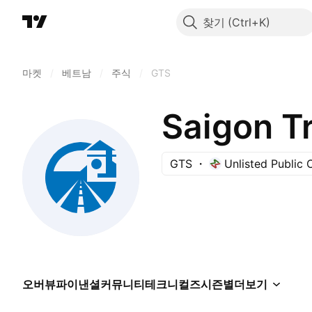
찾기
마켓
/
베트남
/
주식
/
GTS
Saigon Tr
GTS
Unlisted Public
오버뷰
파이낸셜
커뮤니티
테크니컬즈
시즌별
더보기