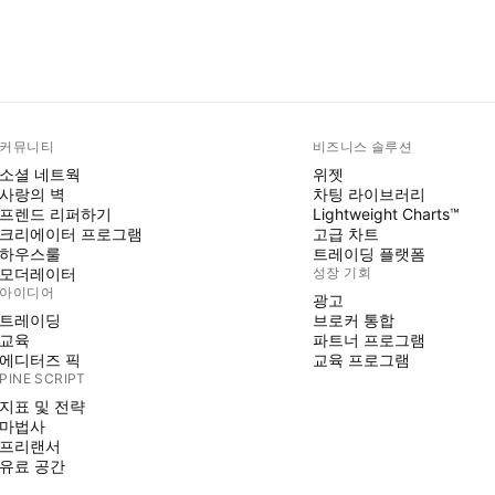
커뮤니티
비즈니스 솔루션
소셜 네트웍
위젯
사랑의 벽
차팅 라이브러리
프렌드 리퍼하기
Lightweight Charts™
크리에이터 프로그램
고급 차트
하우스룰
트레이딩 플랫폼
모더레이터
성장 기회
아이디어
광고
트레이딩
브로커 통합
교육
파트너 프로그램
에디터즈 픽
교육 프로그램
PINE SCRIPT
지표 및 전략
마법사
프리랜서
유료 공간