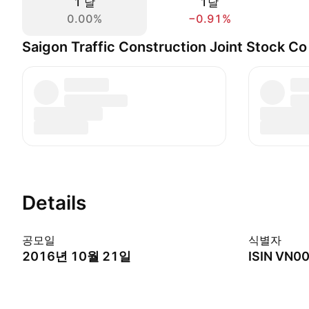
1 날
1달
0.00%
−0.91%
Saigon Traffic Construction Joint Stoc
Details
공모일
식별자
2016년 10월 21일
ISIN
VN00