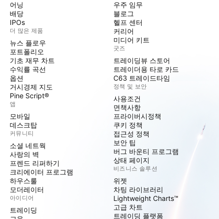
어닝
우주 임무
배당
블로그
IPOs
헬프 센터
더 많은 제품
커리어
미디어 키트
뉴스 플로우
굿즈
포트폴리오
기초 재무 차트
트레이딩뷰 스토어
수익률 곡선
트레이더용 타로 카드
옵션
C63 트레이드타임
거시경제 지도
정책 및 보안
Pine Script®
사용조건
앱
면책사항
모바일
프라이버시정책
데스크탑
쿠키 정책
커뮤니티
접근성 정책
보안 팁
소셜 네트웍
버그 바운티 프로그램
사랑의 벽
상태 페이지
프렌드 리퍼하기
비즈니스 솔루션
크리에이터 프로그램
하우스룰
위젯
모더레이터
차팅 라이브러리
아이디어
Lightweight Charts™
고급 차트
트레이딩
트레이딩 플랫폼
교육