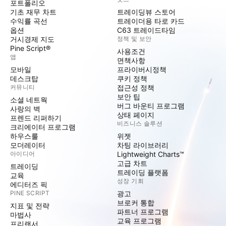
포트폴리오
기초 재무 차트
트레이딩뷰 스토어
수익률 곡선
트레이더용 타로 카드
옵션
C63 트레이드타임
거시경제 지도
정책 및 보안
Pine Script®
사용조건
앱
면책사항
모바일
프라이버시정책
데스크탑
쿠키 정책
커뮤니티
접근성 정책
보안 팁
소셜 네트웍
버그 바운티 프로그램
사랑의 벽
상태 페이지
프렌드 리퍼하기
비즈니스 솔루션
크리에이터 프로그램
하우스룰
위젯
모더레이터
차팅 라이브러리
아이디어
Lightweight Charts™
고급 차트
트레이딩
트레이딩 플랫폼
교육
성장 기회
에디터즈 픽
PINE SCRIPT
광고
브로커 통합
지표 및 전략
파트너 프로그램
마법사
교육 프로그램
프리랜서