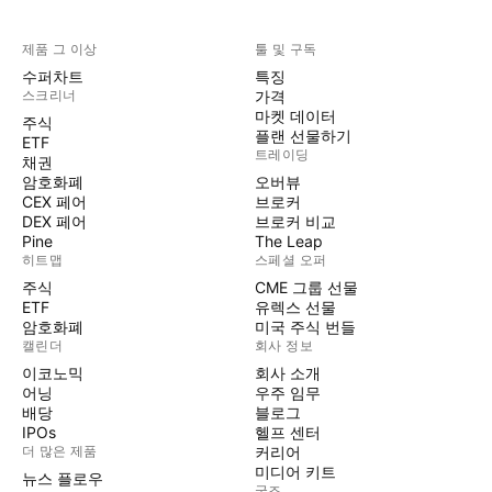
제품 그 이상
툴 및 구독
수퍼차트
특징
스크리너
가격
마켓 데이터
주식
플랜 선물하기
ETF
트레이딩
채권
암호화폐
오버뷰
CEX 페어
브로커
DEX 페어
브로커 비교
Pine
The Leap
히트맵
스페셜 오퍼
주식
CME 그룹 선물
ETF
유렉스 선물
암호화폐
미국 주식 번들
캘린더
회사 정보
이코노믹
회사 소개
어닝
우주 임무
배당
블로그
IPOs
헬프 센터
더 많은 제품
커리어
미디어 키트
뉴스 플로우
굿즈