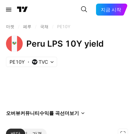
지금 시작
마켓
/
페루
/
국채
/
PE10Y
Peru LPS 10Y yield
PE10Y
TVC
오버뷰
커뮤니티
수익률 곡선
더보기
배당
더보기
가격