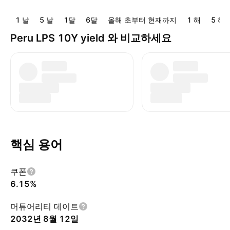
1 날
5 날
1달
6달
올해 초부터 현재까지
1 해
5 해
Peru LPS 10Y yield 와 비교하세요
핵심 용어
쿠폰
6.15%
머튜어리티 데이트
2032년 8월 12일