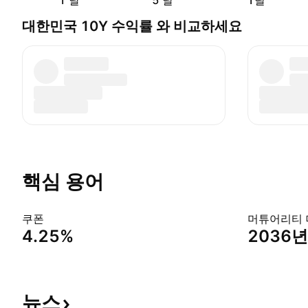
1 날
5 날
1달
대한민국 10Y 수익률 와 비교하세요
핵심 용어
쿠폰
머튜어리티
4.25%
2036년
뉴스