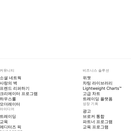
커뮤니티
비즈니스 솔루션
소셜 네트웍
위젯
사랑의 벽
차팅 라이브러리
프렌드 리퍼하기
Lightweight Charts™
크리에이터 프로그램
고급 차트
하우스룰
트레이딩 플랫폼
모더레이터
성장 기회
아이디어
광고
트레이딩
브로커 통합
교육
파트너 프로그램
에디터즈 픽
교육 프로그램