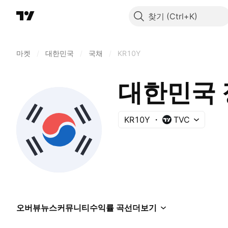
찾기
마켓
/
대한민국
/
국채
/
KR10Y
대한민국 
KR10Y
TVC
오버뷰
뉴스
커뮤니티
수익률 곡선
더보기