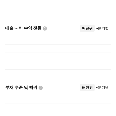
매출 대비 수익
전환
해단위
더보기
분기별
부채 수준 및
범위
해단위
더보기
분기별