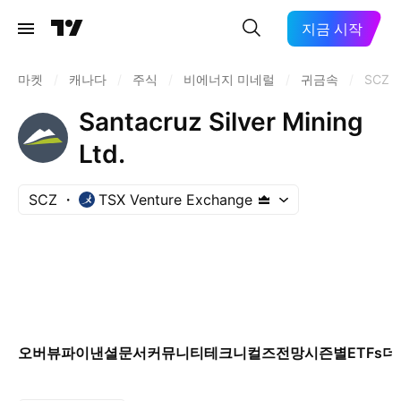
지금 시작
마켓
/
캐나다
/
주식
/
비에너지 미네럴
/
귀금속
/
SCZ
Santacruz Silver Mining
Ltd.
SCZ
TSX Venture Exchange
오버뷰
파이낸셜
문서
커뮤니티
테크니컬즈
전망
시즌별
ETFs
더