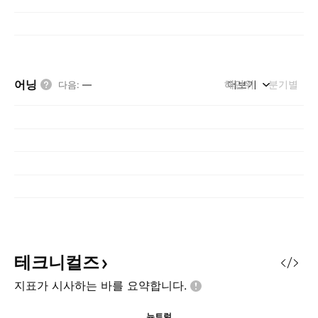
어닝
해단위
더보기
분기별
다음
:
—
테크니컬즈
지표가 시사하는 바를
요약합니다.
뉴트럴