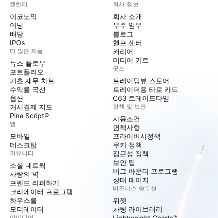
캘린더
회사 정보
이코노믹
회사 소개
어닝
우주 임무
배당
블로그
IPOs
헬프 센터
더 많은 제품
커리어
미디어 키트
뉴스 플로우
굿즈
포트폴리오
기초 재무 차트
트레이딩뷰 스토어
수익률 곡선
트레이더용 타로 카드
옵션
C63 트레이드타임
거시경제 지도
정책 및 보안
Pine Script®
사용조건
앱
면책사항
모바일
프라이버시정책
데스크탑
쿠키 정책
커뮤니티
접근성 정책
보안 팁
소셜 네트웍
버그 바운티 프로그램
사랑의 벽
상태 페이지
프렌드 리퍼하기
비즈니스 솔루션
크리에이터 프로그램
하우스룰
위젯
모더레이터
차팅 라이브러리
아이디어
Lightweight Charts™