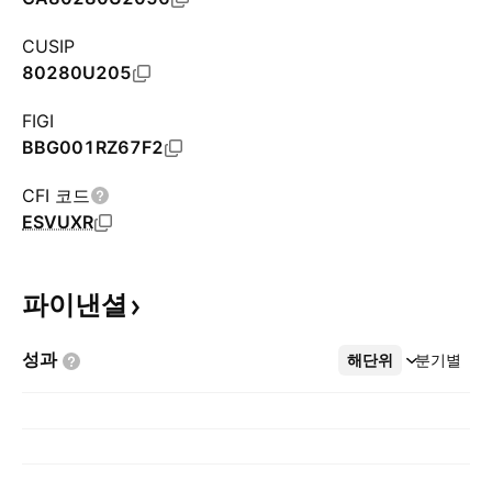
CUSIP
80280U205
FIGI
BBG001RZ67F2
CFI 코드
ESVUXR
파이낸셜
성과
해단위
더보기
분기별