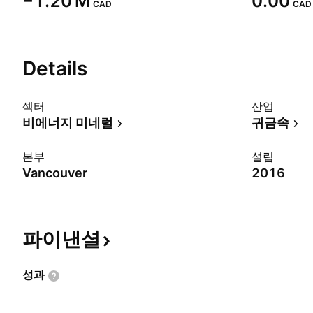
‪−1.20 M‬
0.00
CAD
CAD
Details
섹터
산업
비에너지 미네럴
귀금속
본부
설립
Vancouver
2016
파이낸셜
성과