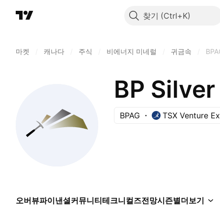
찾기
마켓
/
캐나다
/
주식
/
비에너지 미네럴
/
귀금속
/
BPA
BP Silver
BPAG
TSX Venture E
오버뷰
파이낸셜
커뮤니티
테크니컬즈
전망
시즌별
더보기