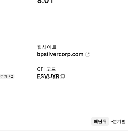
8.01
웹사이트
bpsilvercorp.com
CFI 코드
ESVUXR
추가 +2
해단위
더보기
분기별