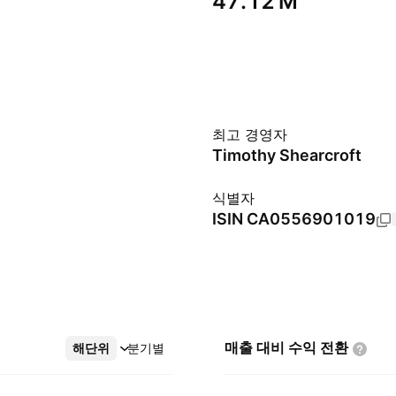
‪47.12 M‬
최고 경영자
Timothy Shearcroft
식별자
ISIN
CA0556901019
매출 대비 수익
전환
해단위
더보기
분기별