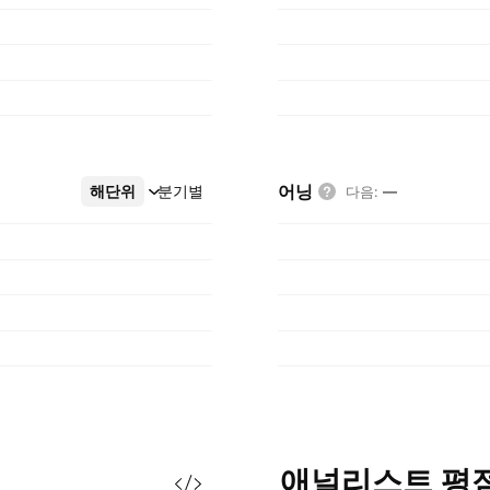
어닝
해단위
더보기
분기별
다음
:
—
애널리스트
평