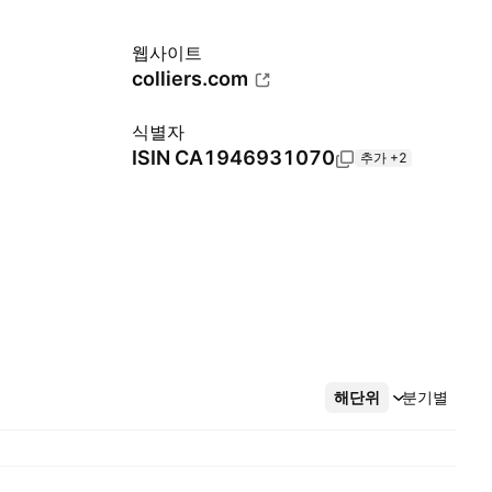
웹사이트
colliers.com
식별자
ISIN
CA1946931070
추가 +2
해단위
더보기
분기별