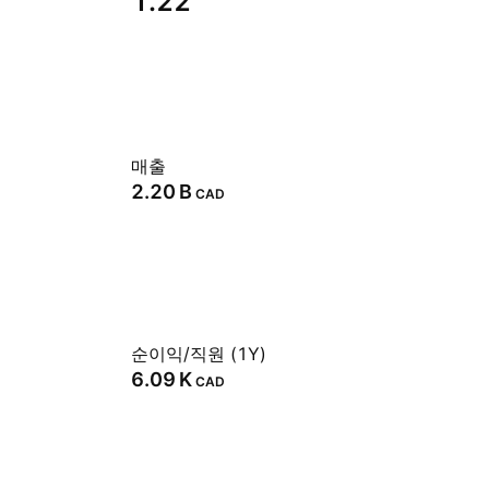
1.22
매출
‪2.20 B‬
CAD
순이익/직원 (1Y)
‪6.09 K‬
CAD