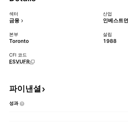
섹터
산업
금융
인베스트먼
본부
설립
Toronto
1988
CFI 코드
ESVUFR
파이낸셜
성과