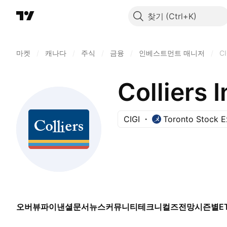
찾기
마켓
/
캐나다
/
주식
/
금융
/
인베스트먼트 매니저
/
CI
Colliers 
CIGI
Toronto Stock 
오버뷰
파이낸셜
문서
뉴스
커뮤니티
테크니컬즈
전망
시즌별
E