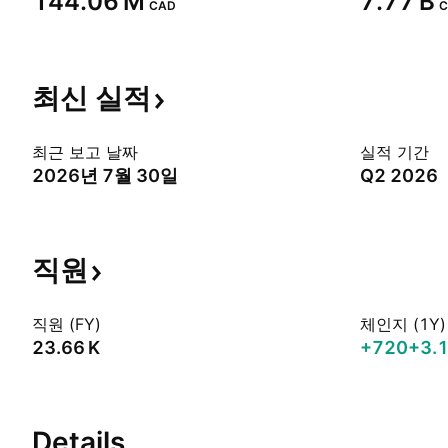
‪144.06 M‬
‪7.77 B‬
CAD
C
최신
실적
최근 보고 날짜
실적 기간
2026년 7월 30일
Q2 2026
직원
직원 (FY)
체인지 (1Y)
‪23.66 K‬
+720
+3.
Details