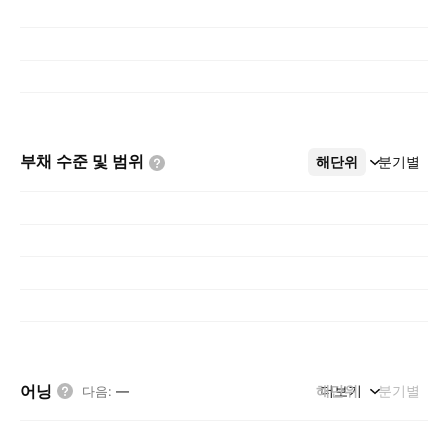
부채 수준 및
범위
해단위
더보기
분기별
어닝
해단위
더보기
분기별
다음
:
—