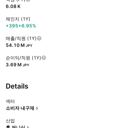
‪6.08 K‬
체인지 (1Y)
+395
+6.95%
매출/직원 (1Y)
‪54.10 M‬
JPY
순이익/직원 (1Y)
‪3.69 M‬
JPY
Details
섹터
소비자 내구재
산업
홈 퍼니싱