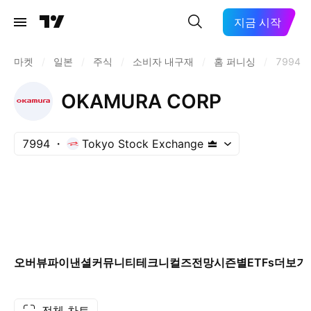
지금 시작
마켓
/
일본
/
주식
/
소비자 내구재
/
홈 퍼니싱
/
7994
OKAMURA CORP
7994
Tokyo Stock Exchange
오버뷰
파이낸셜
커뮤니티
테크니컬즈
전망
시즌별
ETFs
더보기
전체 차트