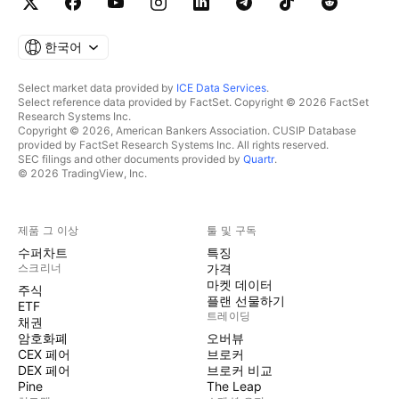
한국어
Select market data provided by
ICE Data Services
.
Select reference data provided by FactSet. Copyright © 2026 FactSet
Research Systems Inc.
Copyright © 2026, American Bankers Association. CUSIP Database
provided by FactSet Research Systems Inc. All rights reserved.
SEC filings and other documents provided by
Quartr
.
© 2026 TradingView, Inc.
제품 그 이상
툴 및 구독
수퍼차트
특징
스크리너
가격
마켓 데이터
주식
플랜 선물하기
ETF
트레이딩
채권
암호화폐
오버뷰
CEX 페어
브로커
DEX 페어
브로커 비교
Pine
The Leap