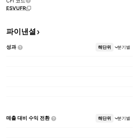
CFI 코드
ESVUFR
파이낸셜
성과
해단위
더보기
분기별
매출 대비 수익
전환
해단위
더보기
분기별