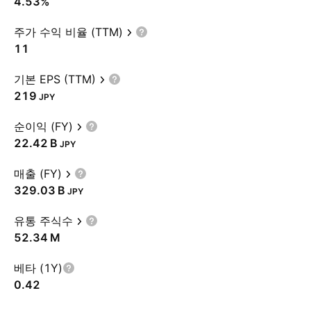
4.53%
주가 수익 비율 (TTM)
11
기본 EPS (TTM)
219
JPY
순이익 (FY)
‪22.42 B‬
JPY
매출 (FY)
‪329.03 B‬
JPY
유통 주식수
‪52.34 M‬
베타 (1Y)
0.42