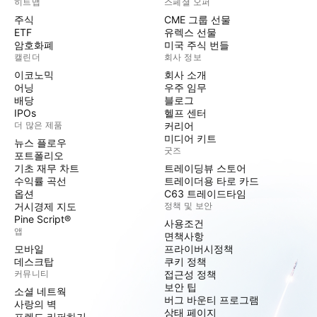
히트맵
스페셜 오퍼
주식
CME 그룹 선물
ETF
유렉스 선물
암호화폐
미국 주식 번들
캘린더
회사 정보
이코노믹
회사 소개
어닝
우주 임무
배당
블로그
IPOs
헬프 센터
더 많은 제품
커리어
미디어 키트
뉴스 플로우
굿즈
포트폴리오
기초 재무 차트
트레이딩뷰 스토어
수익률 곡선
트레이더용 타로 카드
옵션
C63 트레이드타임
거시경제 지도
정책 및 보안
Pine Script®
사용조건
앱
면책사항
모바일
프라이버시정책
데스크탑
쿠키 정책
커뮤니티
접근성 정책
보안 팁
소셜 네트웍
버그 바운티 프로그램
사랑의 벽
상태 페이지
프렌드 리퍼하기