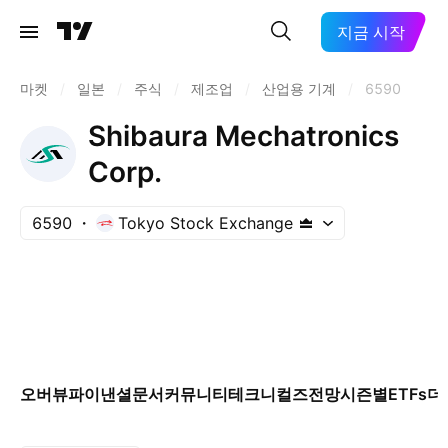
지금 시작
마켓
/
일본
/
주식
/
제조업
/
산업용 기계
/
6590
Shibaura Mechatronics
Corp.
6590
Tokyo Stock Exchange
오버뷰
파이낸셜
문서
커뮤니티
테크니컬즈
전망
시즌별
ETFs
더