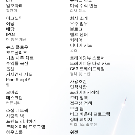
암호화폐
미국 주식 번들
캘린더
회사 정보
이코노믹
회사 소개
어닝
우주 임무
배당
블로그
IPOs
헬프 센터
더 많은 제품
커리어
미디어 키트
뉴스 플로우
굿즈
포트폴리오
기초 재무 차트
트레이딩뷰 스토어
수익률 곡선
트레이더용 타로 카드
옵션
C63 트레이드타임
거시경제 지도
정책 및 보안
Pine Script®
사용조건
앱
면책사항
모바일
프라이버시정책
데스크탑
쿠키 정책
커뮤니티
접근성 정책
보안 팁
소셜 네트웍
버그 바운티 프로그램
사랑의 벽
상태 페이지
프렌드 리퍼하기
비즈니스 솔루션
크리에이터 프로그램
하우스룰
위젯