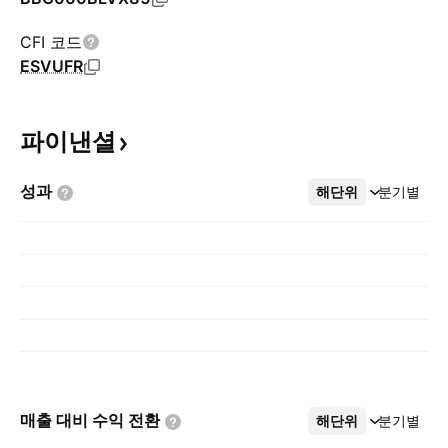
CFI 코드
ESVUFR
파이낸셜
성과
해단위
더보기
분기별
매출 대비 수익
전환
해단위
더보기
분기별