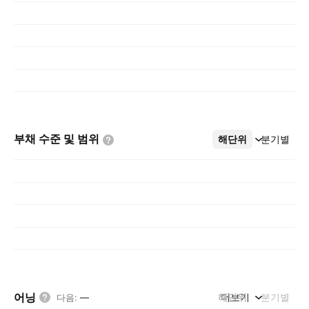
부채 수준 및
범위
해단위
더보기
분기별
어닝
해단위
더보기
분기별
다음
:
—