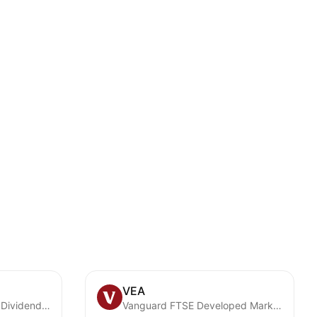
VEA
iFreeETF TOPIX (Yearly Dividend Type)
Vanguard FTSE Developed Markets ETF