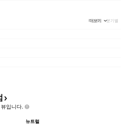
해단위
더보기
분기별
점
인
뷰입니다.
뉴트럴