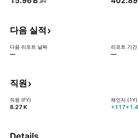
‪15.96 B‬
‪402.89 
JPY
다음
실적
다음 리포트 날짜
리포트 기간
—
—
직원
직원 (FY)
체인지 (1Y)
‪8.27 K‬
+117
+1.
Details