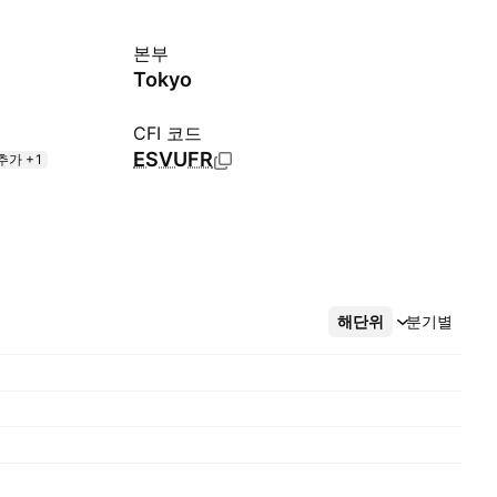
본부
Tokyo
CFI 코드
ESVUFR
추가 +1
해단위
더보기
분기별