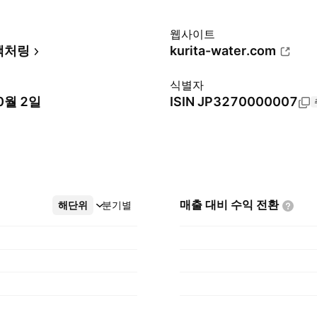
웹사이트
팩처링
kurita-water.com
식별자
0월 2일
ISIN
JP3270000007
매출 대비 수익
전환
해단위
더보기
분기별