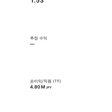
1.53
추정 수익
—
순이익/직원 (1Y)
‪4.80 M‬
JPY