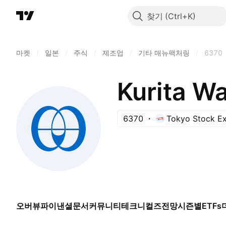
찾기
마켓
/
일본
/
주식
/
제조업
/
기타 매뉴팩처링
/
6370
Kurita Wa
6370
Tokyo Stock E
오버뷰
파이낸셜
문서
커뮤니티
테크니컬즈
전망
시즌별
ETFs