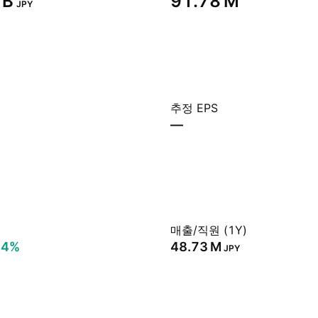
B‬
‪91.78 M‬
JPY
추정 EPS
—
매출/직원 (1Y)
44%
‪48.73 M‬
JPY