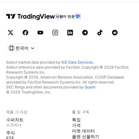
사람이 만든
한국어
Select market data provided by
ICE Data Services
.
Select reference data provided by FactSet. Copyright © 2026 FactSet
Research Systems Inc.
Copyright © 2026, American Bankers Association. CUSIP Database
provided by FactSet Research Systems Inc. All rights reserved.
SEC filings and other documents provided by
Quartr
.
© 2026 TradingView, Inc.
제품 그 이상
툴 및 구독
수퍼차트
특징
스크리너
가격
마켓 데이터
주식
플랜 선물하기
ETF