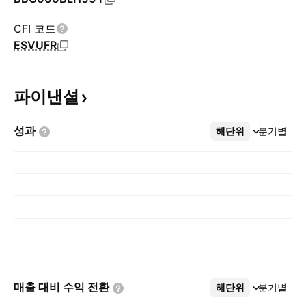
CFI 코드
ESVUFR
파이낸셜
성과
해단위
더보기
분기별
매출 대비 수익
전환
해단위
더보기
분기별