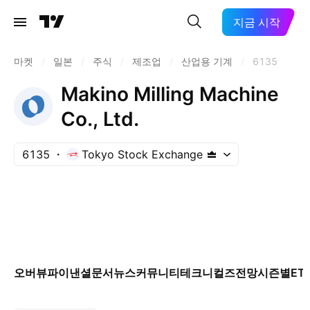
지금 시작
마켓
/
일본
/
주식
/
제조업
/
산업용 기계
/
6135
Makino Milling Machine
Co., Ltd.
6135
Tokyo Stock Exchange
오버뷰
파이낸셜
문서
뉴스
커뮤니티
테크니컬즈
전망
시즌별
ET