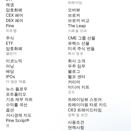
트레이딩
채권
암호화폐
오버뷰
CEX 페어
브로커
DEX 페어
브로커 비교
Pine
The Leap
히트맵
스페셜 오퍼
주식
CME 그룹 선물
ETF
유렉스 선물
암호화폐
미국 주식 번들
캘린더
회사 정보
이코노믹
회사 소개
어닝
우주 임무
배당
블로그
IPOs
헬프 센터
더 많은 제품
커리어
미디어 키트
뉴스 플로우
굿즈
포트폴리오
기초 재무 차트
트레이딩뷰 스토어
수익률 곡선
트레이더용 타로 카드
옵션
C63 트레이드타임
거시경제 지도
정책 및 보안
Pine Script®
사용조건
앱
면책사항