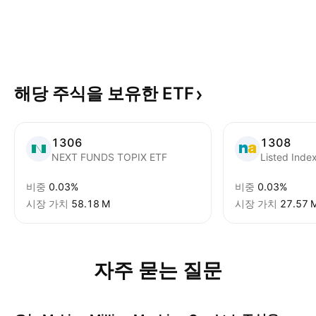
해당 주식을 보유한
ETF
1306
1308
NEXT FUNDS TOPIX ETF
Listed Inde
비중
0.03%
비중
0.03%
시장 가치
‪58.18 M‬
시장 가치
‪27.57 M
자주 묻는 질문