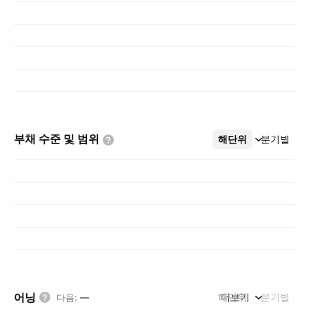
부채 수준 및
범위
해단위
더보기
분기별
어닝
해단위
더보기
분기별
다음
:
—