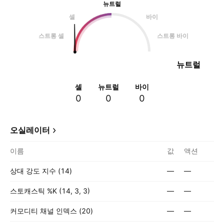
뉴트럴
셀
바이
스트롱 셀
스트롱 바이
뉴트럴
셀
뉴트럴
바이
0
0
0
오실레이터
이름
값
액션
상대 강도 지수 (14)
—
—
스토캐스틱 %K (14, 3, 3)
—
—
커모디티 채널 인덱스 (20)
—
—