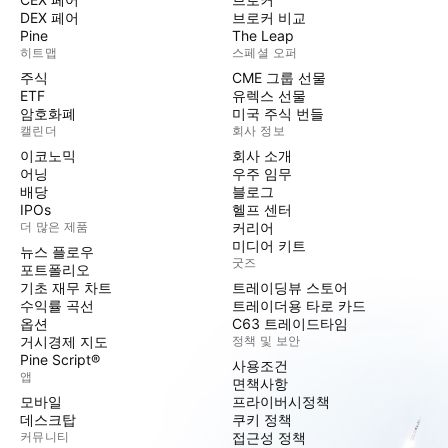
DEX 페어
브로커 비교
Pine
The Leap
히트맵
스페셜 오퍼
주식
CME 그룹 선물
ETF
유렉스 선물
암호화폐
미국 주식 번들
캘린더
회사 정보
이코노믹
회사 소개
어닝
우주 임무
배당
블로그
IPOs
헬프 센터
더 많은 제품
커리어
미디어 키트
뉴스 플로우
굿즈
포트폴리오
기초 재무 차트
트레이딩뷰 스토어
수익률 곡선
트레이더용 타로 카드
옵션
C63 트레이드타임
거시경제 지도
정책 및 보안
Pine Script®
사용조건
앱
면책사항
모바일
프라이버시정책
데스크탑
쿠키 정책
커뮤니티
접근성 정책