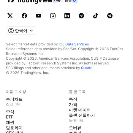
사람이 만든
한국어
Select market data provided by
ICE Data Services
.
Select reference data provided by FactSet. Copyright © 2026 FactSet
Research Systems Inc.
Copyright © 2026, American Bankers Association. CUSIP Database
provided by FactSet Research Systems Inc. All rights reserved.
SEC filings and other documents provided by
Quartr
.
© 2026 TradingView, Inc.
제품 그 이상
툴 및 구독
수퍼차트
특징
스크리너
가격
마켓 데이터
주식
플랜 선물하기
ETF
트레이딩
채권
암호화폐
오버뷰
CEX 페어
브로커