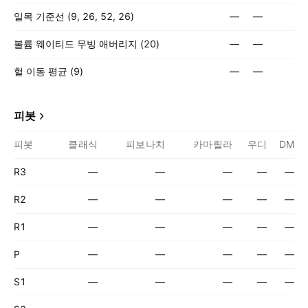
일목 기준선 (9, 26, 52, 26)
—
—
볼륨 웨이티드 무빙 애버리지 (20)
—
—
헐 이동 평균 (9)
—
—
피봇
피봇
클래식
피보나치
카마릴라
우디
DM
R3
—
—
—
—
—
R2
—
—
—
—
—
R1
—
—
—
—
—
P
—
—
—
—
—
S1
—
—
—
—
—