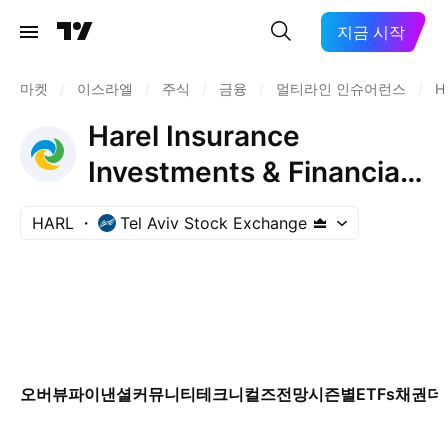
지금 시작
마켓
/
이스라엘
/
주식
/
금융
/
멀티라인 인슈어런스
/
H
Harel Insurance
Investments & Financial
Services Ltd.
HARL
Tel Aviv Stock Exchange
오버뷰
파이낸셜
커뮤니티
테크니컬즈
전망
시즌별
ETFs
채권
더