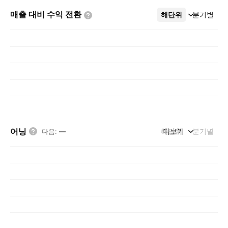
매출 대비 수익
전환
해단위
더보기
분기별
어닝
해단위
더보기
분기별
다음
:
—