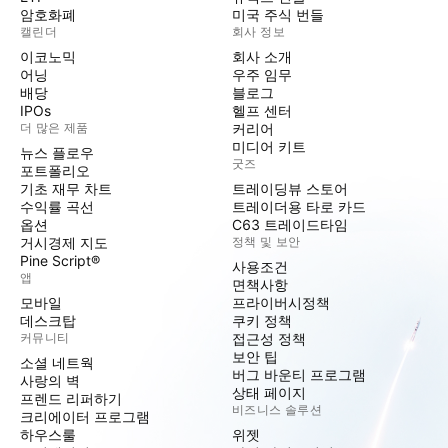
암호화폐
미국 주식 번들
캘린더
회사 정보
이코노믹
회사 소개
어닝
우주 임무
배당
블로그
IPOs
헬프 센터
더 많은 제품
커리어
미디어 키트
뉴스 플로우
굿즈
포트폴리오
기초 재무 차트
트레이딩뷰 스토어
수익률 곡선
트레이더용 타로 카드
옵션
C63 트레이드타임
거시경제 지도
정책 및 보안
Pine Script®
사용조건
앱
면책사항
모바일
프라이버시정책
데스크탑
쿠키 정책
커뮤니티
접근성 정책
보안 팁
소셜 네트웍
버그 바운티 프로그램
사랑의 벽
상태 페이지
프렌드 리퍼하기
비즈니스 솔루션
크리에이터 프로그램
하우스룰
위젯