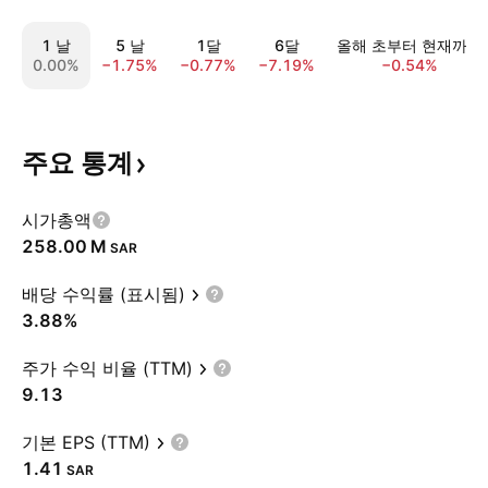
1 날
5 날
1달
6달
올해 초부터 현재까지
0.00%
−1.75%
−0.77%
−7.19%
−0.54%
주요
통계
시가총액
‪258.00 M‬
SAR
배당 수익률 (표시됨)
3.88%
주가 수익 비율 (TTM)
9.13
기본 EPS (TTM)
1.41
SAR