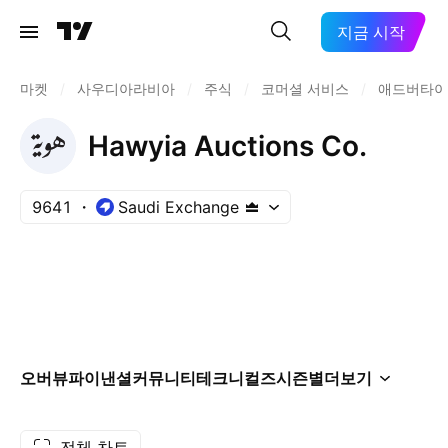
지금 시작
마켓
/
사우디아라비아
/
주식
/
코머셜 서비스
/
애드버타이
Hawyia Auctions Co.
9641
Saudi Exchange
오버뷰
파이낸셜
커뮤니티
테크니컬즈
시즌별
더보기
전체 차트