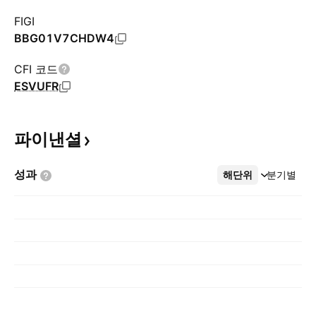
FIGI
BBG01V7CHDW4
CFI 코드
ESVUFR
파이낸셜
성과
해단위
더보기
분기별